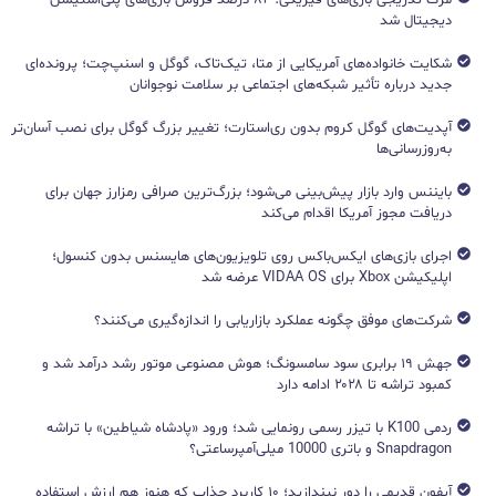
دیجیتال شد
شکایت خانواده‌های آمریکایی از متا، تیک‌تاک، گوگل و اسنپ‌چت؛ پرونده‌ای
جدید درباره تأثیر شبکه‌های اجتماعی بر سلامت نوجوانان
آپدیت‌های گوگل کروم بدون ری‌استارت؛ تغییر بزرگ گوگل برای نصب آسان‌تر
به‌روزرسانی‌ها
بایننس وارد بازار پیش‌بینی می‌شود؛ بزرگ‌ترین صرافی رمزارز جهان برای
دریافت مجوز آمریکا اقدام می‌کند
اجرای بازی‌های ایکس‌باکس روی تلویزیون‌های هایسنس بدون کنسول؛
اپلیکیشن Xbox برای VIDAA OS عرضه شد
شرکت‌های موفق چگونه عملکرد بازاریابی را اندازه‌گیری می‌کنند؟
جهش ۱۹ برابری سود سامسونگ؛ هوش مصنوعی موتور رشد درآمد شد و
کمبود تراشه تا ۲۰۲۸ ادامه دارد
ردمی K100 با تیزر رسمی رونمایی شد؛ ورود «پادشاه شیاطین» با تراشه
Snapdragon و باتری 10000 میلی‌آمپرساعتی؟
آیفون قدیمی را دور نیندازید؛ ۱۰ کاربرد جذاب که هنوز هم ارزش استفاده