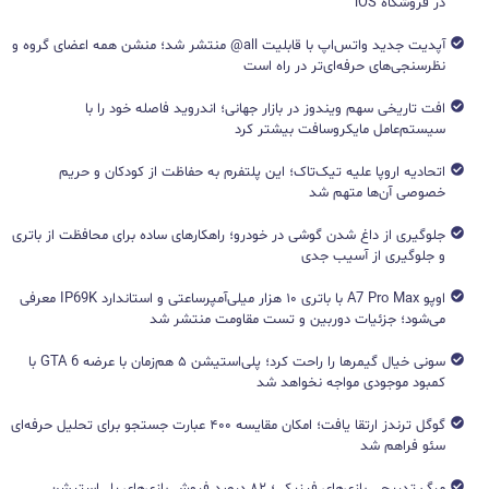
در فروشگاه iOS
آپدیت جدید واتس‌اپ با قابلیت all@ منتشر شد؛ منشن همه اعضای گروه و
نظرسنجی‌های حرفه‌ای‌تر در راه است
افت تاریخی سهم ویندوز در بازار جهانی؛ اندروید فاصله خود را با
سیستم‌عامل مایکروسافت بیشتر کرد
اتحادیه اروپا علیه تیک‌تاک؛ این پلتفرم به حفاظت از کودکان و حریم
خصوصی آن‌ها متهم شد
جلوگیری از داغ شدن گوشی در خودرو؛ راهکارهای ساده برای محافظت از باتری
و جلوگیری از آسیب جدی
اوپو A7 Pro Max با باتری ۱۰ هزار میلی‌آمپرساعتی و استاندارد IP69K معرفی
می‌شود؛ جزئیات دوربین و تست مقاومت منتشر شد
سونی خیال گیمرها را راحت کرد؛ پلی‌استیشن ۵ هم‌زمان با عرضه GTA 6 با
کمبود موجودی مواجه نخواهد شد
گوگل ترندز ارتقا یافت؛ امکان مقایسه ۴۰۰ عبارت جستجو برای تحلیل حرفه‌ای
سئو فراهم شد
مرگ تدریجی بازی‌های فیزیکی؛ ۸۲ درصد فروش بازی‌های پلی‌استیشن