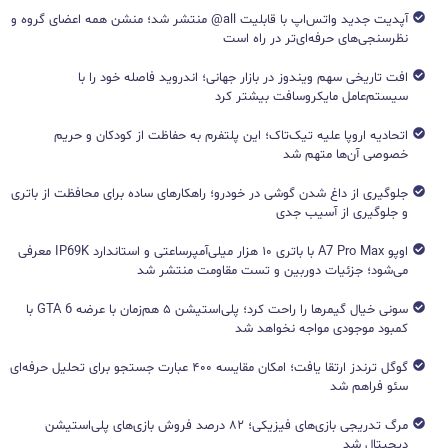
آپدیت جدید واتس‌اپ با قابلیت all@ منتشر شد؛ منشن همه اعضای گروه و
نظرسنجی‌های حرفه‌ای‌تر در راه است
افت تاریخی سهم ویندوز در بازار جهانی؛ اندروید فاصله خود را با
سیستم‌عامل مایکروسافت بیشتر کرد
اتحادیه اروپا علیه تیک‌تاک؛ این پلتفرم به حفاظت از کودکان و حریم
خصوصی آن‌ها متهم شد
جلوگیری از داغ شدن گوشی در خودرو؛ راهکارهای ساده برای محافظت از باتری
و جلوگیری از آسیب جدی
اوپو A7 Pro Max با باتری ۱۰ هزار میلی‌آمپرساعتی و استاندارد IP69K معرفی
می‌شود؛ جزئیات دوربین و تست مقاومت منتشر شد
سونی خیال گیمرها را راحت کرد؛ پلی‌استیشن ۵ هم‌زمان با عرضه GTA 6 با
کمبود موجودی مواجه نخواهد شد
گوگل ترندز ارتقا یافت؛ امکان مقایسه ۴۰۰ عبارت جستجو برای تحلیل حرفه‌ای
سئو فراهم شد
مرگ تدریجی بازی‌های فیزیکی؛ ۸۲ درصد فروش بازی‌های پلی‌استیشن
دیجیتال شد