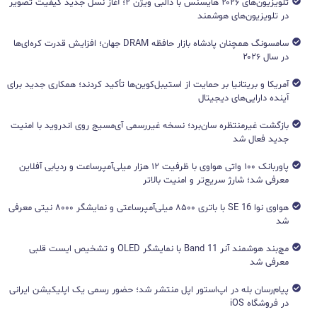
تلویزیون‌های ۲۰۲۶ هایسنس با دالبی ویژن ۲؛ آغاز نسل جدید کیفیت تصویر
در تلویزیون‌های هوشمند
سامسونگ همچنان پادشاه بازار حافظه DRAM جهان؛ افزایش قدرت کره‌ای‌ها
در سال ۲۰۲۶
آمریکا و بریتانیا بر حمایت از استیبل‌کوین‌ها تأکید کردند؛ همکاری جدید برای
آینده دارایی‌های دیجیتال
بازگشت غیرمنتظره سان‌برد؛ نسخه غیررسمی آی‌مسیج روی اندروید با امنیت
جدید فعال شد
پاوربانک ۱۰۰ واتی هواوی با ظرفیت ۱۲ هزار میلی‌آمپرساعت و ردیابی آفلاین
معرفی شد؛ شارژ سریع‌تر و امنیت بالاتر
هواوی نوا 16 SE با باتری ۸۵۰۰ میلی‌آمپرساعتی و نمایشگر ۸۰۰۰ نیتی معرفی
شد
مچ‌بند هوشمند آنر Band 11 با نمایشگر OLED و تشخیص ایست قلبی
معرفی شد
پیام‌رسان بله در اپ‌استور اپل منتشر شد؛ حضور رسمی یک اپلیکیشن ایرانی
در فروشگاه iOS