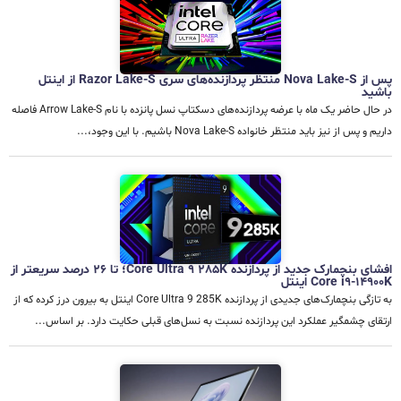
پس از Nova Lake-S منتظر پردازنده‌های سری Razor Lake-S از اینتل
باشید
در حال حاضر یک ماه با عرضه پردازنده‌های دسکتاپ نسل پانزده با نام Arrow Lake-S فاصله
داریم و پس از نیز باید منتظر خانواده Nova Lake-S باشیم. با این وجود،...
افشای بنچمارک جدید از پردازنده Core Ultra 9 285K؛ تا 26 درصد سریعتر از
Core i9-14900K اینتل
به تازگی بنچمارک‌های جدیدی از پردازنده Core Ultra 9 285K اینتل به بیرون درز کرده که از
ارتقای چشمگیر عملکرد این پردازنده نسبت به نسل‌های قبلی حکایت دارد. بر اساس...