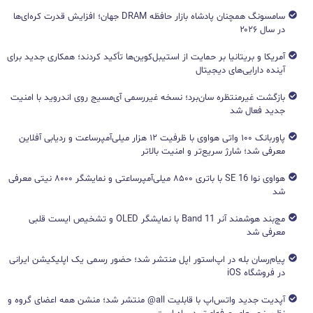
سامسونگ همچنان پادشاه بازار حافظه DRAM جهان؛ افزایش قدرت کره‌ای‌ها
در سال ۲۰۲۶
آمریکا و بریتانیا بر حمایت از استیبل‌کوین‌ها تأکید کردند؛ همکاری جدید برای
آینده دارایی‌های دیجیتال
بازگشت غیرمنتظره سان‌برد؛ نسخه غیررسمی آی‌مسیج روی اندروید با امنیت
جدید فعال شد
پاوربانک ۱۰۰ واتی هواوی با ظرفیت ۱۲ هزار میلی‌آمپرساعت و ردیابی آفلاین
معرفی شد؛ شارژ سریع‌تر و امنیت بالاتر
هواوی نوا 16 SE با باتری ۸۵۰۰ میلی‌آمپرساعتی و نمایشگر ۸۰۰۰ نیتی معرفی
شد
مچ‌بند هوشمند آنر Band 11 با نمایشگر OLED و تشخیص ایست قلبی
معرفی شد
پیام‌رسان بله در اپ‌استور اپل منتشر شد؛ حضور رسمی یک اپلیکیشن ایرانی
در فروشگاه iOS
آپدیت جدید واتس‌اپ با قابلیت all@ منتشر شد؛ منشن همه اعضای گروه و