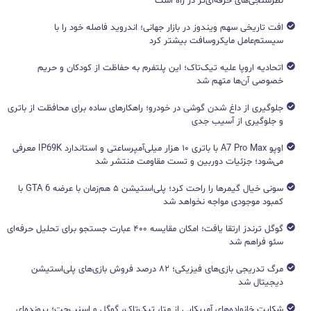
نظرسنجی‌های حرفه‌ای‌تر در راه است
افت تاریخی سهم ویندوز در بازار جهانی؛ اندروید فاصله خود را با
سیستم‌عامل مایکروسافت بیشتر کرد
اتحادیه اروپا علیه تیک‌تاک؛ این پلتفرم به حفاظت از کودکان و حریم
خصوصی آن‌ها متهم شد
جلوگیری از داغ شدن گوشی در خودرو؛ راهکارهای ساده برای محافظت از باتری
و جلوگیری از آسیب جدی
اوپو A7 Pro Max با باتری ۱۰ هزار میلی‌آمپرساعتی و استاندارد IP69K معرفی
می‌شود؛ جزئیات دوربین و تست مقاومت منتشر شد
سونی خیال گیمرها را راحت کرد؛ پلی‌استیشن ۵ هم‌زمان با عرضه GTA 6 با
کمبود موجودی مواجه نخواهد شد
گوگل ترندز ارتقا یافت؛ امکان مقایسه ۴۰۰ عبارت جستجو برای تحلیل حرفه‌ای
سئو فراهم شد
مرگ تدریجی بازی‌های فیزیکی؛ ۸۲ درصد فروش بازی‌های پلی‌استیشن
دیجیتال شد
شکایت خانواده‌های آمریکایی از متا، تیک‌تاک، گوگل و اسنپ‌چت؛ پرونده‌ای