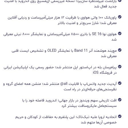
بازگشت غیرمنتظره سان‌برد؛ نسخه غیررسمی آی‌مسیج روی اندروید با امنیت
جدید فعال شد
پاوربانک ۱۰۰ واتی هواوی با ظرفیت ۱۲ هزار میلی‌آمپرساعت و ردیابی آفلاین
معرفی شد؛ شارژ سریع‌تر و امنیت بالاتر
هواوی نوا 16 SE با باتری ۸۵۰۰ میلی‌آمپرساعتی و نمایشگر ۸۰۰۰ نیتی معرفی
شد
مچ‌بند هوشمند آنر Band 11 با نمایشگر OLED و تشخیص ایست قلبی
معرفی شد
پیام‌رسان بله در اپ‌استور اپل منتشر شد؛ حضور رسمی یک اپلیکیشن ایرانی
در فروشگاه iOS
آپدیت جدید واتس‌اپ با قابلیت all@ منتشر شد؛ منشن همه اعضای گروه و
نظرسنجی‌های حرفه‌ای‌تر در راه است
افت تاریخی سهم ویندوز در بازار جهانی؛ اندروید فاصله خود را با
سیستم‌عامل مایکروسافت بیشتر کرد
اتحادیه اروپا علیه تیک‌تاک؛ این پلتفرم به حفاظت از کودکان و حریم
خصوصی آن‌ها متهم شد