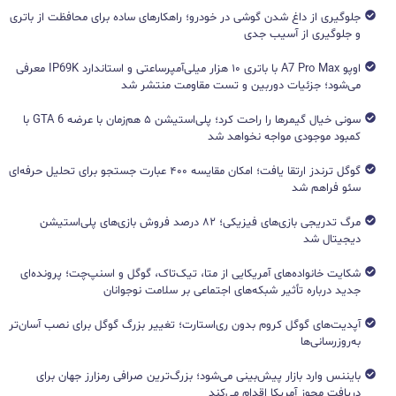
جلوگیری از داغ شدن گوشی در خودرو؛ راهکارهای ساده برای محافظت از باتری
و جلوگیری از آسیب جدی
اوپو A7 Pro Max با باتری ۱۰ هزار میلی‌آمپرساعتی و استاندارد IP69K معرفی
می‌شود؛ جزئیات دوربین و تست مقاومت منتشر شد
سونی خیال گیمرها را راحت کرد؛ پلی‌استیشن ۵ هم‌زمان با عرضه GTA 6 با
کمبود موجودی مواجه نخواهد شد
گوگل ترندز ارتقا یافت؛ امکان مقایسه ۴۰۰ عبارت جستجو برای تحلیل حرفه‌ای
سئو فراهم شد
مرگ تدریجی بازی‌های فیزیکی؛ ۸۲ درصد فروش بازی‌های پلی‌استیشن
دیجیتال شد
شکایت خانواده‌های آمریکایی از متا، تیک‌تاک، گوگل و اسنپ‌چت؛ پرونده‌ای
جدید درباره تأثیر شبکه‌های اجتماعی بر سلامت نوجوانان
آپدیت‌های گوگل کروم بدون ری‌استارت؛ تغییر بزرگ گوگل برای نصب آسان‌تر
به‌روزرسانی‌ها
بایننس وارد بازار پیش‌بینی می‌شود؛ بزرگ‌ترین صرافی رمزارز جهان برای
دریافت مجوز آمریکا اقدام می‌کند