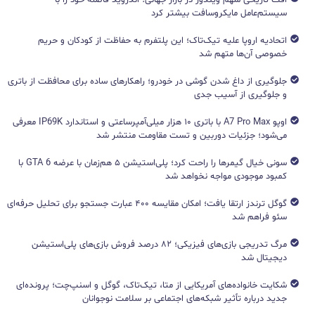
سیستم‌عامل مایکروسافت بیشتر کرد
اتحادیه اروپا علیه تیک‌تاک؛ این پلتفرم به حفاظت از کودکان و حریم
خصوصی آن‌ها متهم شد
جلوگیری از داغ شدن گوشی در خودرو؛ راهکارهای ساده برای محافظت از باتری
و جلوگیری از آسیب جدی
اوپو A7 Pro Max با باتری ۱۰ هزار میلی‌آمپرساعتی و استاندارد IP69K معرفی
می‌شود؛ جزئیات دوربین و تست مقاومت منتشر شد
سونی خیال گیمرها را راحت کرد؛ پلی‌استیشن ۵ هم‌زمان با عرضه GTA 6 با
کمبود موجودی مواجه نخواهد شد
گوگل ترندز ارتقا یافت؛ امکان مقایسه ۴۰۰ عبارت جستجو برای تحلیل حرفه‌ای
سئو فراهم شد
مرگ تدریجی بازی‌های فیزیکی؛ ۸۲ درصد فروش بازی‌های پلی‌استیشن
دیجیتال شد
شکایت خانواده‌های آمریکایی از متا، تیک‌تاک، گوگل و اسنپ‌چت؛ پرونده‌ای
جدید درباره تأثیر شبکه‌های اجتماعی بر سلامت نوجوانان