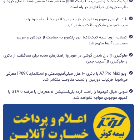
آپدیت جدید واتس‌اپ با قابلیت all@ منتشر شد؛ منشن همه اعضای گروه و
نظرسنجی‌های حرفه‌ای‌تر در راه است
افت تاریخی سهم ویندوز در بازار جهانی؛ اندروید فاصله خود را با
سیستم‌عامل مایکروسافت بیشتر کرد
اتحادیه اروپا علیه تیک‌تاک؛ این پلتفرم به حفاظت از کودکان و حریم
خصوصی آن‌ها متهم شد
جلوگیری از داغ شدن گوشی در خودرو؛ راهکارهای ساده برای محافظت از باتری
و جلوگیری از آسیب جدی
اوپو A7 Pro Max با باتری ۱۰ هزار میلی‌آمپرساعتی و استاندارد IP69K معرفی
می‌شود؛ جزئیات دوربین و تست مقاومت منتشر شد
سونی خیال گیمرها را راحت کرد؛ پلی‌استیشن ۵ هم‌زمان با عرضه GTA 6 با
کمبود موجودی مواجه نخواهد شد