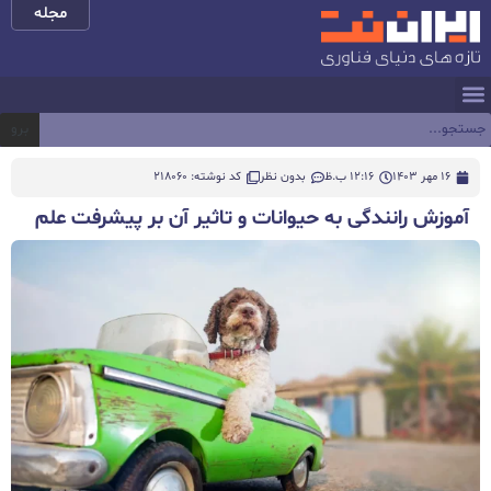
مجله
برو
16 مهر 1403
12:16 ب.ظ
بدون نظر
کد نوشته: 218060
آموزش رانندگی به حیوانات و تاثیر آن بر پیشرفت علم