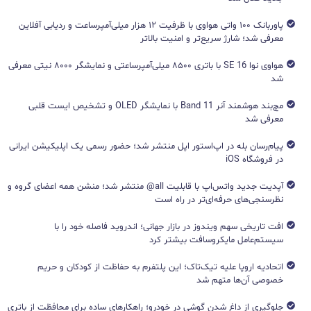
پاوربانک ۱۰۰ واتی هواوی با ظرفیت ۱۲ هزار میلی‌آمپرساعت و ردیابی آفلاین
معرفی شد؛ شارژ سریع‌تر و امنیت بالاتر
هواوی نوا 16 SE با باتری ۸۵۰۰ میلی‌آمپرساعتی و نمایشگر ۸۰۰۰ نیتی معرفی
شد
مچ‌بند هوشمند آنر Band 11 با نمایشگر OLED و تشخیص ایست قلبی
معرفی شد
پیام‌رسان بله در اپ‌استور اپل منتشر شد؛ حضور رسمی یک اپلیکیشن ایرانی
در فروشگاه iOS
آپدیت جدید واتس‌اپ با قابلیت all@ منتشر شد؛ منشن همه اعضای گروه و
نظرسنجی‌های حرفه‌ای‌تر در راه است
افت تاریخی سهم ویندوز در بازار جهانی؛ اندروید فاصله خود را با
سیستم‌عامل مایکروسافت بیشتر کرد
اتحادیه اروپا علیه تیک‌تاک؛ این پلتفرم به حفاظت از کودکان و حریم
خصوصی آن‌ها متهم شد
جلوگیری از داغ شدن گوشی در خودرو؛ راهکارهای ساده برای محافظت از باتری