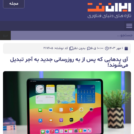
مجله
برو
1 مهر 1403
10:00 ق.ظ
بدون نظر
کد نوشته: 217605
آی پدهایی که پس از به روزرسانی جدید به آجر تبدیل
می‌شوند!