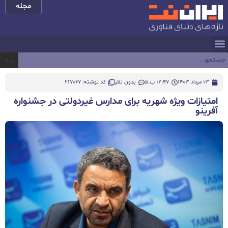
مجله
برو
13 مرداد 1403
12:47 ب.ظ
بدون نظر
کد نوشته: 217067
امتیازات ویژه شهریه‌ برای مدارس غیردولتی در جشنواره
آفرینو