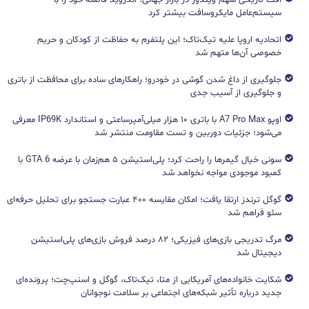
سیستم‌عامل مایکروسافت بیشتر کرد
اتحادیه اروپا علیه تیک‌تاک؛ این پلتفرم به حفاظت از کودکان و حریم
خصوصی آن‌ها متهم شد
جلوگیری از داغ شدن گوشی در خودرو؛ راهکارهای ساده برای محافظت از باتری
و جلوگیری از آسیب جدی
اوپو A7 Pro Max با باتری ۱۰ هزار میلی‌آمپرساعتی و استاندارد IP69K معرفی
می‌شود؛ جزئیات دوربین و تست مقاومت منتشر شد
سونی خیال گیمرها را راحت کرد؛ پلی‌استیشن ۵ هم‌زمان با عرضه GTA 6 با
کمبود موجودی مواجه نخواهد شد
گوگل ترندز ارتقا یافت؛ امکان مقایسه ۴۰۰ عبارت جستجو برای تحلیل حرفه‌ای
سئو فراهم شد
مرگ تدریجی بازی‌های فیزیکی؛ ۸۲ درصد فروش بازی‌های پلی‌استیشن
دیجیتال شد
شکایت خانواده‌های آمریکایی از متا، تیک‌تاک، گوگل و اسنپ‌چت؛ پرونده‌ای
جدید درباره تأثیر شبکه‌های اجتماعی بر سلامت نوجوانان