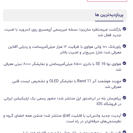
پربازدیدترین ها
بازگشت غیرمنتظره سان‌برد؛ نسخه غیررسمی آی‌مسیج روی اندروید با امنیت
جدید فعال شد
پاوربانک ۱۰۰ واتی هواوی با ظرفیت ۱۲ هزار میلی‌آمپرساعت و ردیابی آفلاین
معرفی شد؛ شارژ سریع‌تر و امنیت بالاتر
هواوی نوا 16 SE با باتری ۸۵۰۰ میلی‌آمپرساعتی و نمایشگر ۸۰۰۰ نیتی معرفی
شد
مچ‌بند هوشمند آنر Band 11 با نمایشگر OLED و تشخیص ایست قلبی
معرفی شد
پیام‌رسان بله در اپ‌استور اپل منتشر شد؛ حضور رسمی یک اپلیکیشن ایرانی
در فروشگاه iOS
آپدیت جدید واتس‌اپ با قابلیت all@ منتشر شد؛ منشن همه اعضای گروه و
نظرسنجی‌های حرفه‌ای‌تر در راه است
افت تاریخی سهم ویندوز در بازار جهانی؛ اندروید فاصله خود را با