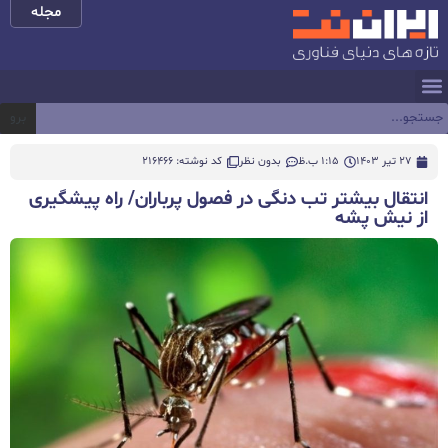
مجله
برو
27 تیر 1403
1:15 ب.ظ
بدون نظر
کد نوشته: 216466
انتقال بیشتر تب دنگی در فصول پرباران/ راه پیشگیری
از نیش پشه