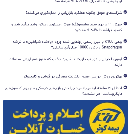
اپلیکیشن Xbox برای VIDAA OS عرضه شد
شرکت‌های موفق چگونه عملکرد بازاریابی را اندازه‌گیری می‌کنند؟
جهش ۱۹ برابری سود سامسونگ؛ هوش مصنوعی موتور رشد درآمد شد و
کمبود تراشه تا ۲۰۲۸ ادامه دارد
ردمی K100 با تیزر رسمی رونمایی شد؛ ورود «پادشاه شیاطین» با تراشه
Snapdragon و باتری 10000 میلی‌آمپرساعتی؟
آیفون قدیمی را دور نیندازید؛ ۱۰ کاربرد جذاب که هنوز هم ارزش استفاده
دارند
بهترین روش بررسی حجم اینترنت مصرفی در گوشی و کامپیوتر
اختلال ۱۶ ساعته ایکس‌باکس؛ چرا حتی بازی‌های دیسکی هم روی کنسول‌های
مایکروسافت اجرا نشدند؟