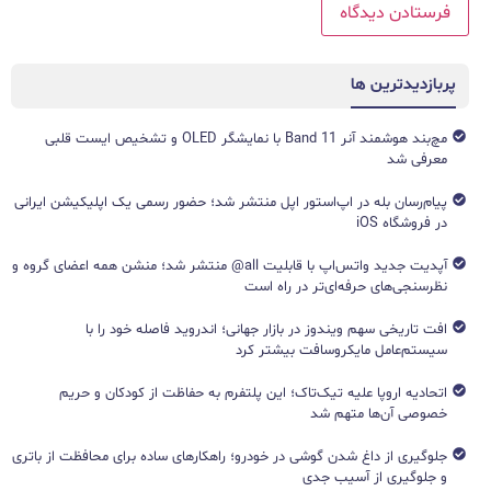
پربازدیدترین ها
مچ‌بند هوشمند آنر Band 11 با نمایشگر OLED و تشخیص ایست قلبی
معرفی شد
پیام‌رسان بله در اپ‌استور اپل منتشر شد؛ حضور رسمی یک اپلیکیشن ایرانی
در فروشگاه iOS
آپدیت جدید واتس‌اپ با قابلیت all@ منتشر شد؛ منشن همه اعضای گروه و
نظرسنجی‌های حرفه‌ای‌تر در راه است
افت تاریخی سهم ویندوز در بازار جهانی؛ اندروید فاصله خود را با
سیستم‌عامل مایکروسافت بیشتر کرد
اتحادیه اروپا علیه تیک‌تاک؛ این پلتفرم به حفاظت از کودکان و حریم
خصوصی آن‌ها متهم شد
جلوگیری از داغ شدن گوشی در خودرو؛ راهکارهای ساده برای محافظت از باتری
و جلوگیری از آسیب جدی