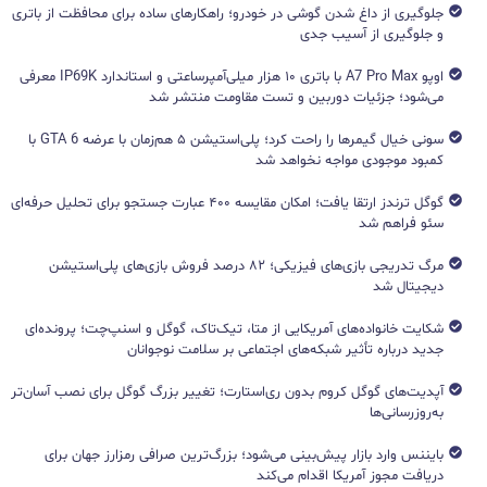
جلوگیری از داغ شدن گوشی در خودرو؛ راهکارهای ساده برای محافظت از باتری
و جلوگیری از آسیب جدی
اوپو A7 Pro Max با باتری ۱۰ هزار میلی‌آمپرساعتی و استاندارد IP69K معرفی
می‌شود؛ جزئیات دوربین و تست مقاومت منتشر شد
سونی خیال گیمرها را راحت کرد؛ پلی‌استیشن ۵ هم‌زمان با عرضه GTA 6 با
کمبود موجودی مواجه نخواهد شد
گوگل ترندز ارتقا یافت؛ امکان مقایسه ۴۰۰ عبارت جستجو برای تحلیل حرفه‌ای
سئو فراهم شد
مرگ تدریجی بازی‌های فیزیکی؛ ۸۲ درصد فروش بازی‌های پلی‌استیشن
دیجیتال شد
شکایت خانواده‌های آمریکایی از متا، تیک‌تاک، گوگل و اسنپ‌چت؛ پرونده‌ای
جدید درباره تأثیر شبکه‌های اجتماعی بر سلامت نوجوانان
آپدیت‌های گوگل کروم بدون ری‌استارت؛ تغییر بزرگ گوگل برای نصب آسان‌تر
به‌روزرسانی‌ها
بایننس وارد بازار پیش‌بینی می‌شود؛ بزرگ‌ترین صرافی رمزارز جهان برای
دریافت مجوز آمریکا اقدام می‌کند