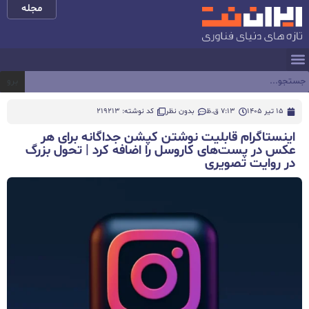
مجله
برو
15 تیر 1405
7:13 ق.ظ
بدون نظر
کد نوشته: 219213
اینستاگرام قابلیت نوشتن کپشن جداگانه برای هر
عکس در پست‌های کاروسل را اضافه کرد | تحول بزرگ
در روایت تصویری