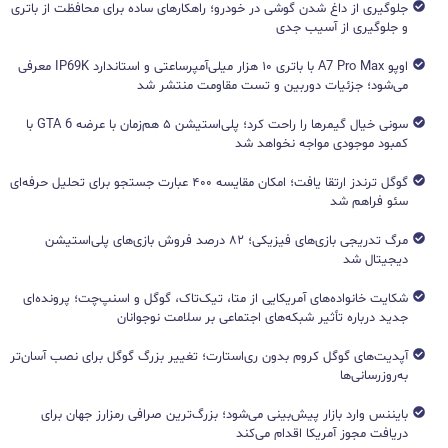
جلوگیری از داغ شدن گوشی در خودرو؛ راهکارهای ساده برای محافظت از باتری
و جلوگیری از آسیب جدی
اوپو A7 Pro Max با باتری ۱۰ هزار میلی‌آمپرساعتی و استاندارد IP69K معرفی
می‌شود؛ جزئیات دوربین و تست مقاومت منتشر شد
سونی خیال گیمرها را راحت کرد؛ پلی‌استیشن ۵ هم‌زمان با عرضه GTA 6 با
کمبود موجودی مواجه نخواهد شد
گوگل ترندز ارتقا یافت؛ امکان مقایسه ۴۰۰ عبارت جستجو برای تحلیل حرفه‌ای
سئو فراهم شد
مرگ تدریجی بازی‌های فیزیکی؛ ۸۲ درصد فروش بازی‌های پلی‌استیشن
دیجیتال شد
شکایت خانواده‌های آمریکایی از متا، تیک‌تاک، گوگل و اسنپ‌چت؛ پرونده‌ای
جدید درباره تأثیر شبکه‌های اجتماعی بر سلامت نوجوانان
آپدیت‌های گوگل کروم بدون ری‌استارت؛ تغییر بزرگ گوگل برای نصب آسان‌تر
به‌روزرسانی‌ها
بایننس وارد بازار پیش‌بینی می‌شود؛ بزرگ‌ترین صرافی رمزارز جهان برای
دریافت مجوز آمریکا اقدام می‌کند