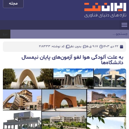
مجله
برو
22 دی 1403
9:17 ق.ظ
بدون نظر
کد نوشته: 218333
به علت آلودگی هوا لغو آزمون‌های پایان نیمسال
دانشگاه‌ها