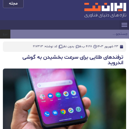
مجله
برو
23 شهریور 1403
4:28 ب.ظ
بدون نظر
کد نوشته: 217313
ترفندهای طلایی برای سرعت بخشیدن به گوشی
اندروید