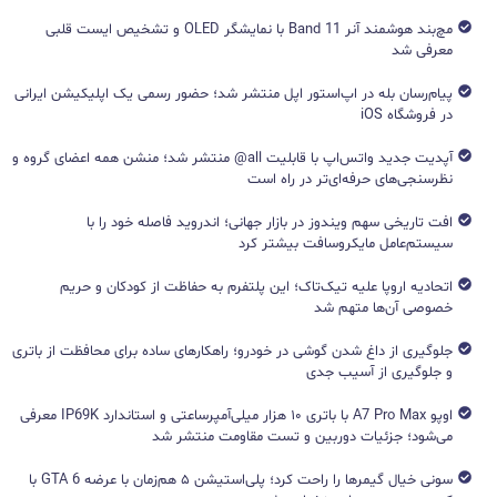
مچ‌بند هوشمند آنر Band 11 با نمایشگر OLED و تشخیص ایست قلبی
معرفی شد
پیام‌رسان بله در اپ‌استور اپل منتشر شد؛ حضور رسمی یک اپلیکیشن ایرانی
در فروشگاه iOS
آپدیت جدید واتس‌اپ با قابلیت all@ منتشر شد؛ منشن همه اعضای گروه و
نظرسنجی‌های حرفه‌ای‌تر در راه است
افت تاریخی سهم ویندوز در بازار جهانی؛ اندروید فاصله خود را با
سیستم‌عامل مایکروسافت بیشتر کرد
اتحادیه اروپا علیه تیک‌تاک؛ این پلتفرم به حفاظت از کودکان و حریم
خصوصی آن‌ها متهم شد
جلوگیری از داغ شدن گوشی در خودرو؛ راهکارهای ساده برای محافظت از باتری
و جلوگیری از آسیب جدی
اوپو A7 Pro Max با باتری ۱۰ هزار میلی‌آمپرساعتی و استاندارد IP69K معرفی
می‌شود؛ جزئیات دوربین و تست مقاومت منتشر شد
سونی خیال گیمرها را راحت کرد؛ پلی‌استیشن ۵ هم‌زمان با عرضه GTA 6 با