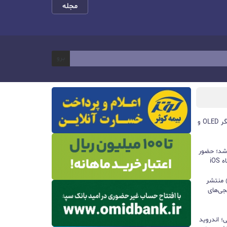
مجله
برو
مچ‌بند هوشمند آنر Band 11 با نمایشگر OLED و
 شد؛ حضور
iO
ید واتس‌اپ با قابلیت all@ منتشر
جی‌های
؛ اندروید