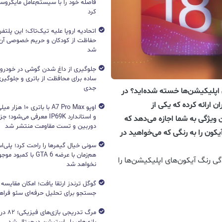
فاصله خود را با سیستم‌عامل مایکرو
کرد
اتحادیه اروپا علیه تیک‌تاک؛ این پلتفر
حفاظت از کودکان و حریم خصوصی آن‌
شد
جلوگیری از داغ شدن گوشی در خودرو؛ 
ساده برای محافظت از باتری و جلوگیر
جدی
 آیکون‌های اپلیکیشن‌ها خسته شده‌اید؟ در
ن ارائه کرده که یکی از
اوپو A7 Pro Max با با
و استاندارد IP69K معرفی می‌شود؛
 ویژگی به شما اجازه می‌دهد که
دوربین و تست مقاومت منتشر شد
یکون را به رنگی که می‌خواهید در
هم‌زمان با عرضه GTA 6 با 
ی رنگ آیکون‌های اپلیکیشن‌ها را
نخواهد شد
جستجو برای تحلیل حرفه‌ای سئو فرا
مرگ تدریج
بازی‌های پلی‌استیشن دیجیتال شد