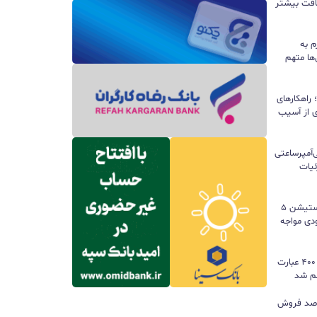
سافت بیشتر
م به
ها متهم
راهکارهای
ی از آسیب
تری ۱۰ هزار میلی‌آمپرساعتی
 جزئیات
سونی خیال گیمرها را راحت کرد؛ پلی‌استیشن ۵
کمبود موجودی مواجه
گوگل ترندز ارتقا یافت؛ امکان مقایسه ۴۰۰ عبارت
هم شد
ی بازی‌های فیزیکی؛ ۸۲ درصد فروش