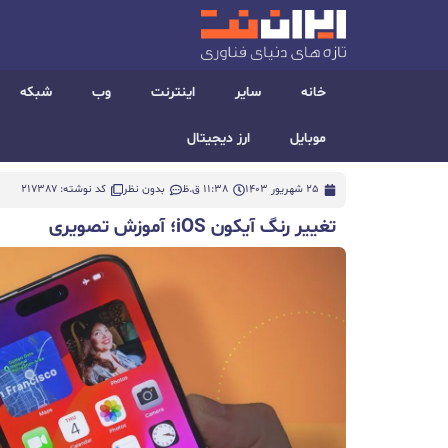
خانه
سایر
اینترنت
وب
شبکه
موبایل
ارز دیجیتال
25 شهریور 1403
11:38 ق.ظ
بدون نظر
کد نوشته: 217387
تغییر رنگ آیکون iOS؛ آموزش تصویری