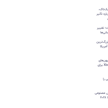
یک‌تاک،
ره تأثیر
؛ تغییر
نی‌ها
زرگ‌ترین
مریکا
ون‌های
هایسنس بدون کنسول؛ اپلیکیشن Xbox برای
 را
هوش مصنوعی
موتور رشد درآمد شد و کمبود تراشه تا ۲۰۲۸