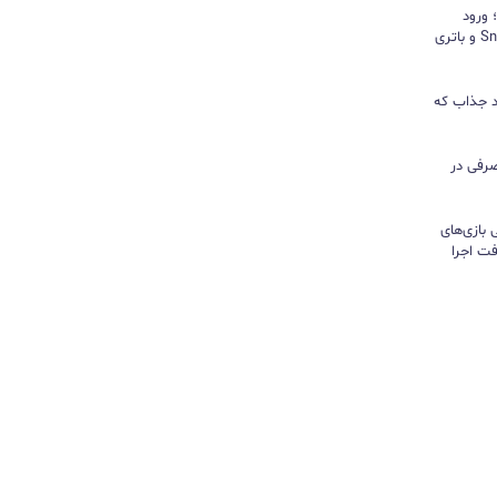
د؛ ورود
«پادشاه شیاطین» با تراشه Snapdragon و باتری
ور نیندازید؛ ۱۰ کاربرد جذاب که
رفی در
تی بازی‌های
ت اجرا