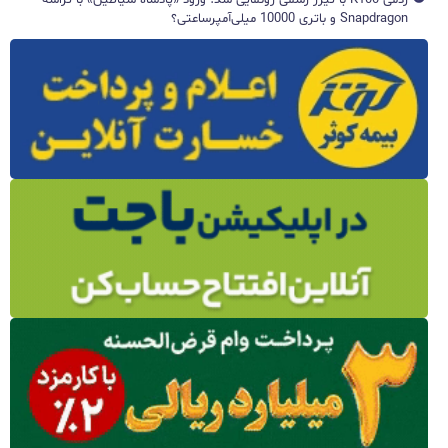
ردمی K100 با تیزر رسمی رونمایی شد؛ ورود «پادشاه شیاطین» با تراشه
Snapdragon و باتری 10000 میلی‌آمپرساعتی؟