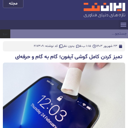
مجله
برو
23 شهریور 1403
1:15 ب.ظ
بدون نظر
کد نوشته: 217309
تمیز کردن کامل گوشی آیفون؛ گام به گام و حرفه‌ای