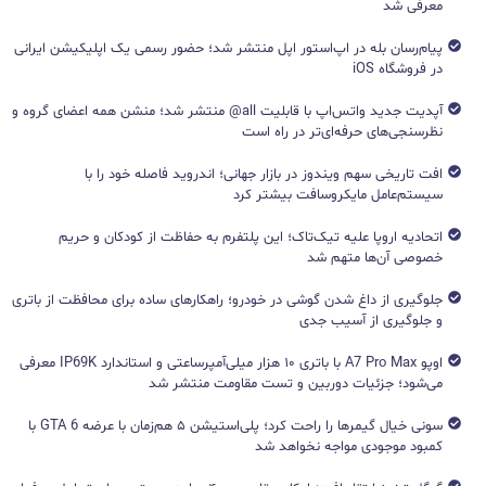
معرفی شد
پیام‌رسان بله در اپ‌استور اپل منتشر شد؛ حضور رسمی یک اپلیکیشن ایرانی
در فروشگاه iOS
آپدیت جدید واتس‌اپ با قابلیت all@ منتشر شد؛ منشن همه اعضای گروه و
نظرسنجی‌های حرفه‌ای‌تر در راه است
افت تاریخی سهم ویندوز در بازار جهانی؛ اندروید فاصله خود را با
سیستم‌عامل مایکروسافت بیشتر کرد
اتحادیه اروپا علیه تیک‌تاک؛ این پلتفرم به حفاظت از کودکان و حریم
خصوصی آن‌ها متهم شد
جلوگیری از داغ شدن گوشی در خودرو؛ راهکارهای ساده برای محافظت از باتری
و جلوگیری از آسیب جدی
اوپو A7 Pro Max با باتری ۱۰ هزار میلی‌آمپرساعتی و استاندارد IP69K معرفی
می‌شود؛ جزئیات دوربین و تست مقاومت منتشر شد
سونی خیال گیمرها را راحت کرد؛ پلی‌استیشن ۵ هم‌زمان با عرضه GTA 6 با
کمبود موجودی مواجه نخواهد شد