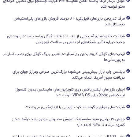
گوگل ترندز ارتقا یافت؛ امکان مقایسه ۴۰۰ عبارت جستجو برای تحلیل حرفه‌ای
سئو فراهم شد
مرگ تدریجی بازی‌های فیزیکی؛ ۸۲ درصد فروش بازی‌های پلی‌استیشن
دیجیتال شد
شکایت خانواده‌های آمریکایی از متا، تیک‌تاک، گوگل و اسنپ‌چت؛ پرونده‌ای
جدید درباره تأثیر شبکه‌های اجتماعی بر سلامت نوجوانان
آپدیت‌های گوگل کروم بدون ری‌استارت؛ تغییر بزرگ گوگل برای نصب آسان‌تر
به‌روزرسانی‌ها
بایننس وارد بازار پیش‌بینی می‌شود؛ بزرگ‌ترین صرافی رمزارز جهان برای
دریافت مجوز آمریکا اقدام می‌کند
اجرای بازی‌های ایکس‌باکس روی تلویزیون‌های هایسنس بدون کنسول؛
اپلیکیشن Xbox برای VIDAA OS عرضه شد
شرکت‌های موفق چگونه عملکرد بازاریابی را اندازه‌گیری می‌کنند؟
جهش ۱۹ برابری سود سامسونگ؛ هوش مصنوعی موتور رشد درآمد شد و
کمبود تراشه تا ۲۰۲۸ ادامه دارد