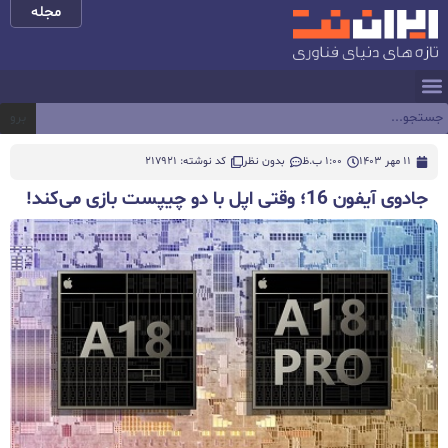
مجله
برو
11 مهر 1403
1:00 ب.ظ
بدون نظر
کد نوشته: 217921
جادوی آیفون 16؛ وقتی اپل با دو چیپست بازی می‌کند!