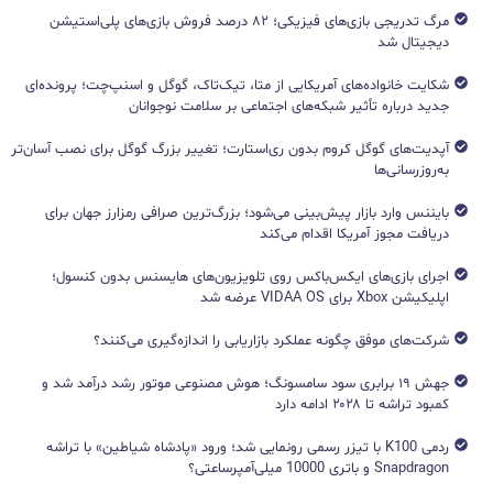
مرگ تدریجی بازی‌های فیزیکی؛ ۸۲ درصد فروش بازی‌های پلی‌استیشن
دیجیتال شد
شکایت خانواده‌های آمریکایی از متا، تیک‌تاک، گوگل و اسنپ‌چت؛ پرونده‌ای
جدید درباره تأثیر شبکه‌های اجتماعی بر سلامت نوجوانان
آپدیت‌های گوگل کروم بدون ری‌استارت؛ تغییر بزرگ گوگل برای نصب آسان‌تر
به‌روزرسانی‌ها
بایننس وارد بازار پیش‌بینی می‌شود؛ بزرگ‌ترین صرافی رمزارز جهان برای
دریافت مجوز آمریکا اقدام می‌کند
اجرای بازی‌های ایکس‌باکس روی تلویزیون‌های هایسنس بدون کنسول؛
اپلیکیشن Xbox برای VIDAA OS عرضه شد
شرکت‌های موفق چگونه عملکرد بازاریابی را اندازه‌گیری می‌کنند؟
جهش ۱۹ برابری سود سامسونگ؛ هوش مصنوعی موتور رشد درآمد شد و
کمبود تراشه تا ۲۰۲۸ ادامه دارد
ردمی K100 با تیزر رسمی رونمایی شد؛ ورود «پادشاه شیاطین» با تراشه
Snapdragon و باتری 10000 میلی‌آمپرساعتی؟