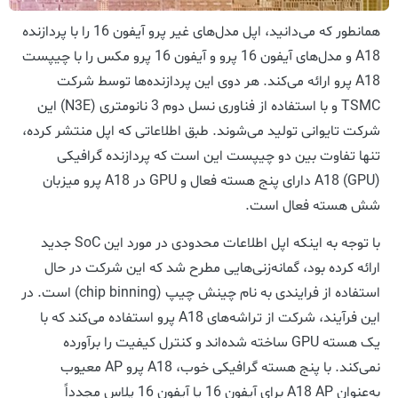
همانطور که می‌دانید، اپل مدل‌های غیر پرو آیفون 16 را با پردازنده
A18 و مدل‌های آیفون 16 پرو و آیفون 16 پرو مکس را با چیپست
A18 پرو ارائه می‌کند. هر دوی این پردازنده‌ها توسط شرکت
TSMC و با استفاده از فناوری نسل دوم 3 نانومتری (N3E) این
شرکت تایوانی تولید می‌شوند. طبق اطلاعاتی که اپل منتشر کرده،
تنها تفاوت بین دو چیپست این است که پردازنده گرافیکی
(GPU) A18 دارای پنج هسته فعال و GPU در A18 پرو میزبان
شش هسته فعال است.
با توجه به اینکه اپل اطلاعات محدودی در مورد این SoC جدید
ارائه کرده بود، گمانه‌زنی‌هایی مطرح شد که این شرکت در حال
استفاده از فرایندی به نام چینش چیپ (chip binning) است. در
این فرآیند، شرکت از تراشه‌های A18 پرو استفاده می‌کند که با
یک هسته GPU ساخته شده‌اند و کنترل کیفیت را برآورده
نمی‌کند. با پنج هسته گرافیکی خوب، A18 پرو AP معیوب
به‌عنوان A18 AP برای آیفون 16 یا آیفون 16 پلاس مجدداً