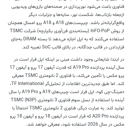
فناوری باعث می‌شود نورپردازی در صحنه‌های بازی‌های ویدیویی
ازجمله بازتاب‌ها، شکست نور، سایه‌ها و جزئیات دیگر
واقع‌گرایانه‌تر باشد. چیپست‌های A18 و A18 پرو امسال همچنان
از روش InFO-PoP (بسته‌بندی فن‌آوری یکپارچه) شرکت TSMC
استفاده می‌کنند که به اپل اجازه می‌دهد تا بسته DRAM به‌جای
قراردادن در قالب جداگانه، در بالای قالب SoC تعبیه کند.
در ابتدا شایعاتی وجود داشت مبنی بر اینکه اپل قرار است در
سال آینده پردازنده A19 Pro که قدرت آیفون 17 پرو و آیفون 17
پرو مکس را تأمین می‌کند، با فناوری 2 نانومتری TSMC معرفی
کند. اما طبق جدیدترین اطلاعات از تحلیل‌گر TF International،
«مینگ-چی کو»، اپل قرار است چیپ‌های A19 و A19 Pro را سال
آینده با استفاده از نسل سوم فناوری 3 نانومتری TSMC (N3P)
تولید کند. به عبارت دیگر، فناوری 2 نانومتری TSMC احتمالاً با
پردازنده A20 Pro که قرار است در آیفون 18 پرو و آیفون 18 پرو
مکس در سال 2026 استفاده شود، معرفی خواهد شد.