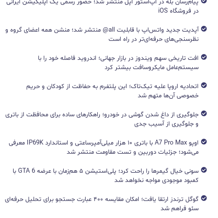
پیام‌رسان بله در اپ‌استور اپل منتشر شد؛ حضور رسمی یک اپلیکیشن ایرانی
در فروشگاه iOS
آپدیت جدید واتس‌اپ با قابلیت all@ منتشر شد؛ منشن همه اعضای گروه و
نظرسنجی‌های حرفه‌ای‌تر در راه است
افت تاریخی سهم ویندوز در بازار جهانی؛ اندروید فاصله خود را با
سیستم‌عامل مایکروسافت بیشتر کرد
اتحادیه اروپا علیه تیک‌تاک؛ این پلتفرم به حفاظت از کودکان و حریم
خصوصی آن‌ها متهم شد
جلوگیری از داغ شدن گوشی در خودرو؛ راهکارهای ساده برای محافظت از باتری
و جلوگیری از آسیب جدی
اوپو A7 Pro Max با باتری ۱۰ هزار میلی‌آمپرساعتی و استاندارد IP69K معرفی
می‌شود؛ جزئیات دوربین و تست مقاومت منتشر شد
سونی خیال گیمرها را راحت کرد؛ پلی‌استیشن ۵ هم‌زمان با عرضه GTA 6 با
کمبود موجودی مواجه نخواهد شد
گوگل ترندز ارتقا یافت؛ امکان مقایسه ۴۰۰ عبارت جستجو برای تحلیل حرفه‌ای
سئو فراهم شد