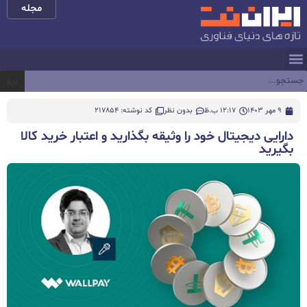
مجله
برو
9 مهر 1403
12:17 ب.ظ
بدون نظر
کد نوشته: 217854
دارایی دیجیتال خود را وثیقه بگذارید و اعتبار خرید کالا
بگیرید