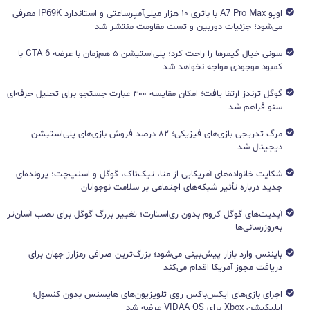
اوپو A7 Pro Max با باتری ۱۰ هزار میلی‌آمپرساعتی و استاندارد IP69K معرفی
می‌شود؛ جزئیات دوربین و تست مقاومت منتشر شد
سونی خیال گیمرها را راحت کرد؛ پلی‌استیشن ۵ هم‌زمان با عرضه GTA 6 با
کمبود موجودی مواجه نخواهد شد
گوگل ترندز ارتقا یافت؛ امکان مقایسه ۴۰۰ عبارت جستجو برای تحلیل حرفه‌ای
سئو فراهم شد
مرگ تدریجی بازی‌های فیزیکی؛ ۸۲ درصد فروش بازی‌های پلی‌استیشن
دیجیتال شد
شکایت خانواده‌های آمریکایی از متا، تیک‌تاک، گوگل و اسنپ‌چت؛ پرونده‌ای
جدید درباره تأثیر شبکه‌های اجتماعی بر سلامت نوجوانان
آپدیت‌های گوگل کروم بدون ری‌استارت؛ تغییر بزرگ گوگل برای نصب آسان‌تر
به‌روزرسانی‌ها
بایننس وارد بازار پیش‌بینی می‌شود؛ بزرگ‌ترین صرافی رمزارز جهان برای
دریافت مجوز آمریکا اقدام می‌کند
اجرای بازی‌های ایکس‌باکس روی تلویزیون‌های هایسنس بدون کنسول؛
اپلیکیشن Xbox برای VIDAA OS عرضه شد