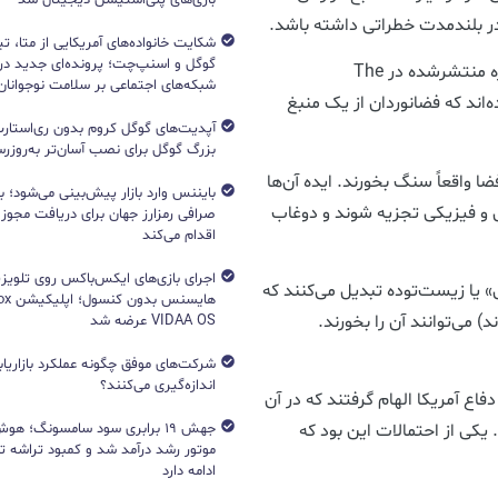
در بلندمدت خطراتی داشته باشد.
شکایت خانواده‌های آمریکایی از متا، ت
گوگل و اسنپ‌چت؛ پرونده‌ای جدید دربا
حالا دانشمندان دانشگاه وسترن کانادا در یک مقاله تازه منتشرشده در The
شبکه‌های اجتماعی بر سلامت نوجوانان
International  پیشنهاد داده‌اند که فضانوردان از یک منبغ
آپدیت‌های گوگل کروم بدون ری‌استارت
بزرگ گوگل برای نصب آسان‌تر به‌روزرسا
 واقعاً سنگ بخورند. ایده آن‌ها
بایننس وارد بازار پیش‌بینی می‌شود؛ ب
ی و فیزیکی تجزیه شوند و دوغاب
صرافی رمزارز جهان برای دریافت مجوز آ
اقدام می‌کند
اجرای بازی‌های ایکس‌باکس روی تلویزی
یا زیست‌توده تبدیل می‌کنند که
د) می‌توانند آن را بخورند.
VIDAA OS عرضه شد
شرکت‌های موفق چگونه عملکرد بازاریابی
اندازه‌گیری می‌کنند؟
اع آمریکا الهام گرفتند که در آن
جهش ۱۹ برابری سود سامسونگ؛ 
یکی از احتمالات این بود که
ادامه دارد