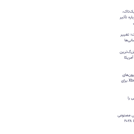
یک‌تاک،
ره تأثیر
؛ تغییر
نی‌ها
زرگ‌ترین
مریکا
ون‌های
هایسنس بدون کنسول؛ اپلیکیشن Xbox برای
 را
هوش مصنوعی
موتور رشد درآمد شد و کمبود تراشه تا ۲۰۲۸