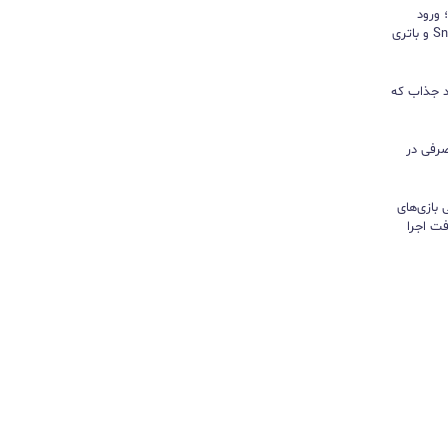
د؛ ورود
«پادشاه شیاطین» با تراشه Snapdragon و باتری
ور نیندازید؛ ۱۰ کاربرد جذاب که
رفی در
تی بازی‌های
ت اجرا