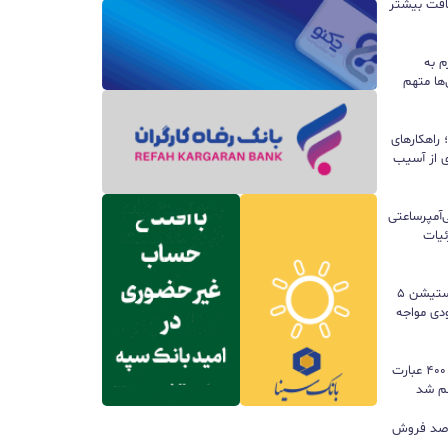
سافت بیشتر
م به
ها متهم
راهکارهای
ی از آسیب
تری ۱۰ هزار میلی‌آمپرساعتی
 جزئیات
سونی خیال گیمرها را راحت کرد؛ پلی‌استیشن ۵
کمبود موجودی مواجه
گوگل ترندز ارتقا یافت؛ امکان مقایسه ۴۰۰ عبارت
هم شد
ی بازی‌های فیزیکی؛ ۸۲ درصد فروش