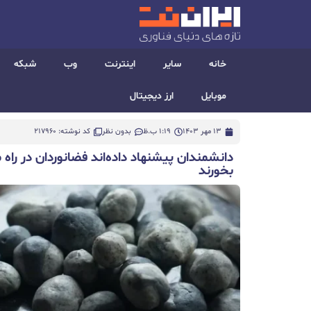
خانه
سایر
اینترنت
وب
شبکه
موبایل
ارز دیجیتال
13 مهر 1403
1:19 ب.ظ
بدون نظر
کد نوشته: 217960
دانشمندان پیشنهاد داده‌اند فضانوردان در را
بخورند