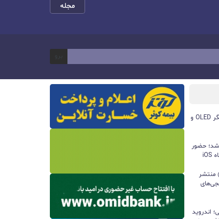
مجله
برو
مچ‌بند هوشمند آنر Band 11 با نمایشگر OLED و
 شد؛ حضور
iO
ید واتس‌اپ با قابلیت all@ منتشر
جی‌های
؛ اندروید