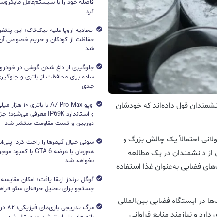
فاصله خود را با سیستم‌عامل مایکرو
کرد
اتحادیه اروپا علیه تیک‌تاک؛ این پلتفر
حفاظت از کودکان و حریم خصوصی آن‌
شد
جلوگیری از داغ شدن گوشی در خودرو؛ 
ساده برای محافظت از باتری و جلوگیر
جدی
انشمندان قول داده‌اند که خودشان
اوپو A7 Pro Max با با
و استاندارد IP69K معرفی می‌شود؛
دوربین و تست مقاومت منتشر شد
انی احتمالاً یک چالش بزرگ و
هم‌زمان با عرضه GTA 6 با 
 از دانشمندان در یک مطالعه
نخواهد شد
‌های فضایی به‌عنوان غذا استفاده
جستجو برای تحلیل حرفه‌ای سئو فرا
ا در ایستگاه فضایی بین‌المللی
مرگ تدریج
رد و نیازمند منابع فراوانی
بازی‌های پلی‌استیشن دیجیتال شد