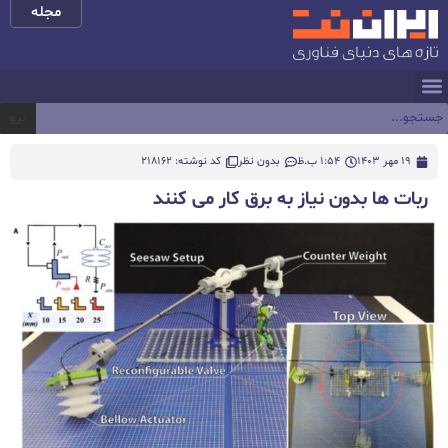
مجله
برو
19 مهر 1403
1:54 ب.ظ
بدون نظر
کد نوشته: 218162
ربات ها بدون نیاز به برق کار می کنند