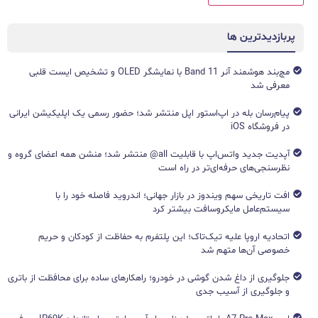
پربازدیدترین ها
مچ‌بند هوشمند آنر Band 11 با نمایشگر OLED و تشخیص ایست قلبی
معرفی شد
پیام‌رسان بله در اپ‌استور اپل منتشر شد؛ حضور رسمی یک اپلیکیشن ایرانی
در فروشگاه iOS
آپدیت جدید واتس‌اپ با قابلیت all@ منتشر شد؛ منشن همه اعضای گروه و
نظرسنجی‌های حرفه‌ای‌تر در راه است
افت تاریخی سهم ویندوز در بازار جهانی؛ اندروید فاصله خود را با
سیستم‌عامل مایکروسافت بیشتر کرد
اتحادیه اروپا علیه تیک‌تاک؛ این پلتفرم به حفاظت از کودکان و حریم
خصوصی آن‌ها متهم شد
جلوگیری از داغ شدن گوشی در خودرو؛ راهکارهای ساده برای محافظت از باتری
و جلوگیری از آسیب جدی