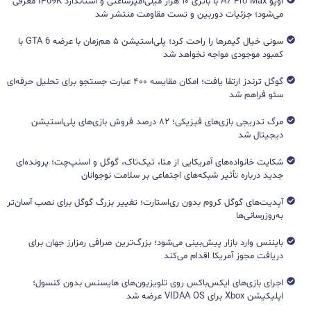
اوپو A7 Pro Max با باتری ۱۰ هزار میلی‌آمپرساعتی و استاندارد IP69K معرفی
می‌شود؛ جزئیات دوربین و تست مقاومت منتشر شد
سونی خیال گیمرها را راحت کرد؛ پلی‌استیشن ۵ هم‌زمان با عرضه GTA 6 با
کمبود موجودی مواجه نخواهد شد
گوگل ترندز ارتقا یافت؛ امکان مقایسه ۴۰۰ عبارت جستجو برای تحلیل حرفه‌ای
سئو فراهم شد
مرگ تدریجی بازی‌های فیزیکی؛ ۸۲ درصد فروش بازی‌های پلی‌استیشن
دیجیتال شد
شکایت خانواده‌های آمریکایی از متا، تیک‌تاک، گوگل و اسنپ‌چت؛ پرونده‌ای
جدید درباره تأثیر شبکه‌های اجتماعی بر سلامت نوجوانان
آپدیت‌های گوگل کروم بدون ری‌استارت؛ تغییر بزرگ گوگل برای نصب آسان‌تر
به‌روزرسانی‌ها
بایننس وارد بازار پیش‌بینی می‌شود؛ بزرگ‌ترین صرافی رمزارز جهان برای
دریافت مجوز آمریکا اقدام می‌کند
اجرای بازی‌های ایکس‌باکس روی تلویزیون‌های هایسنس بدون کنسول؛
اپلیکیشن Xbox برای VIDAA OS عرضه شد