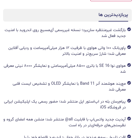
پربازدیدترین ها
بازگشت غیرمنتظره سان‌برد؛ نسخه غیررسمی آی‌مسیج روی اندروید با امنیت
جدید فعال شد
پاوربانک ۱۰۰ واتی هواوی با ظرفیت ۱۲ هزار میلی‌آمپرساعت و ردیابی آفلاین
معرفی شد؛ شارژ سریع‌تر و امنیت بالاتر
هواوی نوا 16 SE با باتری ۸۵۰۰ میلی‌آمپرساعتی و نمایشگر ۸۰۰۰ نیتی معرفی
شد
مچ‌بند هوشمند آنر Band 11 با نمایشگر OLED و تشخیص ایست قلبی
معرفی شد
پیام‌رسان بله در اپ‌استور اپل منتشر شد؛ حضور رسمی یک اپلیکیشن ایرانی
در فروشگاه iOS
آپدیت جدید واتس‌اپ با قابلیت all@ منتشر شد؛ منشن همه اعضای گروه و
نظرسنجی‌های حرفه‌ای‌تر در راه است
افت تاریخی سهم ویندوز در بازار جهانی؛ اندروید فاصله خود را با