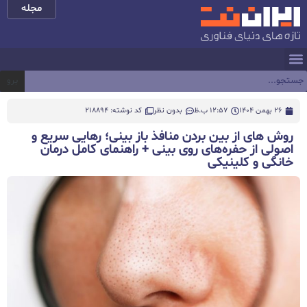
مجله
برو
26 بهمن 1404
12:57 ب.ظ
بدون نظر
کد نوشته: 218894
روش های از بین بردن منافذ باز بینی؛ رهایی سریع و
اصولی از حفره‌های روی بینی + راهنمای کامل درمان
خانگی و کلینیکی