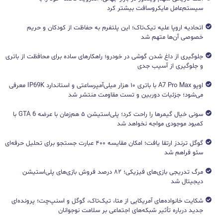
سیستم‌عامل مایکروسافت بیشتر کرد
اتحادیه اروپا علیه تیک‌تاک؛ این پلتفرم به حفاظت از کودکان و حریم
خصوصی آن‌ها متهم شد
جلوگیری از داغ شدن گوشی در خودرو؛ راهکارهای ساده برای محافظت از باتری
و جلوگیری از آسیب جدی
اوپو A7 Pro Max با باتری ۱۰ هزار میلی‌آمپرساعتی و استاندارد IP69K معرفی
می‌شود؛ جزئیات دوربین و تست مقاومت منتشر شد
سونی خیال گیمرها را راحت کرد؛ پلی‌استیشن ۵ هم‌زمان با عرضه GTA 6 با
کمبود موجودی مواجه نخواهد شد
گوگل ترندز ارتقا یافت؛ امکان مقایسه ۴۰۰ عبارت جستجو برای تحلیل حرفه‌ای
سئو فراهم شد
مرگ تدریجی بازی‌های فیزیکی؛ ۸۲ درصد فروش بازی‌های پلی‌استیشن
دیجیتال شد
شکایت خانواده‌های آمریکایی از متا، تیک‌تاک، گوگل و اسنپ‌چت؛ پرونده‌ای
جدید درباره تأثیر شبکه‌های اجتماعی بر سلامت نوجوانان