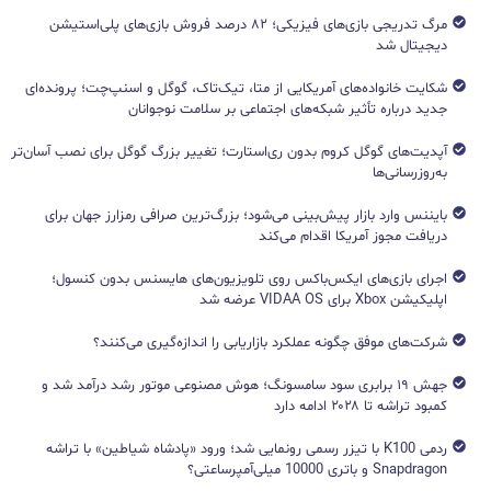
مرگ تدریجی بازی‌های فیزیکی؛ ۸۲ درصد فروش بازی‌های پلی‌استیشن
دیجیتال شد
شکایت خانواده‌های آمریکایی از متا، تیک‌تاک، گوگل و اسنپ‌چت؛ پرونده‌ای
جدید درباره تأثیر شبکه‌های اجتماعی بر سلامت نوجوانان
آپدیت‌های گوگل کروم بدون ری‌استارت؛ تغییر بزرگ گوگل برای نصب آسان‌تر
به‌روزرسانی‌ها
بایننس وارد بازار پیش‌بینی می‌شود؛ بزرگ‌ترین صرافی رمزارز جهان برای
دریافت مجوز آمریکا اقدام می‌کند
اجرای بازی‌های ایکس‌باکس روی تلویزیون‌های هایسنس بدون کنسول؛
اپلیکیشن Xbox برای VIDAA OS عرضه شد
شرکت‌های موفق چگونه عملکرد بازاریابی را اندازه‌گیری می‌کنند؟
جهش ۱۹ برابری سود سامسونگ؛ هوش مصنوعی موتور رشد درآمد شد و
کمبود تراشه تا ۲۰۲۸ ادامه دارد
ردمی K100 با تیزر رسمی رونمایی شد؛ ورود «پادشاه شیاطین» با تراشه
Snapdragon و باتری 10000 میلی‌آمپرساعتی؟