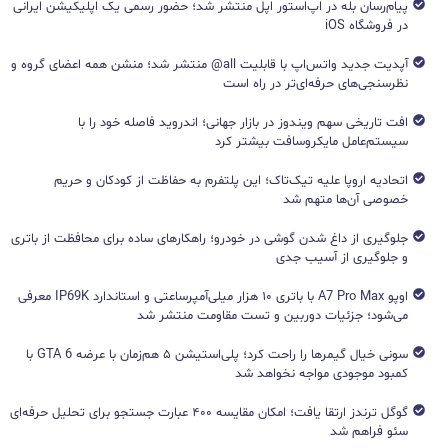
پیام‌رسان بله در اپ‌استور اپل منتشر شد؛ حضور رسمی یک اپلیکیشن ایرانی
در فروشگاه iOS
آپدیت جدید واتس‌اپ با قابلیت all@ منتشر شد؛ منشن همه اعضای گروه و
نظرسنجی‌های حرفه‌ای‌تر در راه است
افت تاریخی سهم ویندوز در بازار جهانی؛ اندروید فاصله خود را با
سیستم‌عامل مایکروسافت بیشتر کرد
اتحادیه اروپا علیه تیک‌تاک؛ این پلتفرم به حفاظت از کودکان و حریم
خصوصی آن‌ها متهم شد
جلوگیری از داغ شدن گوشی در خودرو؛ راهکارهای ساده برای محافظت از باتری
و جلوگیری از آسیب جدی
اوپو A7 Pro Max با باتری ۱۰ هزار میلی‌آمپرساعتی و استاندارد IP69K معرفی
می‌شود؛ جزئیات دوربین و تست مقاومت منتشر شد
سونی خیال گیمرها را راحت کرد؛ پلی‌استیشن ۵ هم‌زمان با عرضه GTA 6 با
کمبود موجودی مواجه نخواهد شد
گوگل ترندز ارتقا یافت؛ امکان مقایسه ۴۰۰ عبارت جستجو برای تحلیل حرفه‌ای
سئو فراهم شد