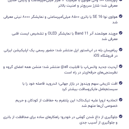
پاوربانک ۱۰۰ واتی هواوی با ظرفیت ۱۲ هزار میلی‌آمپرساعت و ردیابی آفلاین
معرفی شد؛ شارژ سریع‌تر و امنیت بالاتر
هواوی نوا 16 SE با باتری ۸۵۰۰ میلی‌آمپرساعتی و نمایشگر ۸۰۰۰ نیتی معرفی
شد
مچ‌بند هوشمند آنر Band 11 با نمایشگر OLED و تشخیص ایست قلبی
معرفی شد
پیام‌رسان بله در اپ‌استور اپل منتشر شد؛ حضور رسمی یک اپلیکیشن ایرانی
در فروشگاه iOS
آپدیت جدید واتس‌اپ با قابلیت all@ منتشر شد؛ منشن همه اعضای گروه و
نظرسنجی‌های حرفه‌ای‌تر در راه است
افت تاریخی سهم ویندوز در بازار جهانی؛ اندروید فاصله خود را با
سیستم‌عامل مایکروسافت بیشتر کرد
اتحادیه اروپا علیه تیک‌تاک؛ این پلتفرم به حفاظت از کودکان و حریم
خصوصی آن‌ها متهم شد
جلوگیری از داغ شدن گوشی در خودرو؛ راهکارهای ساده برای محافظت از باتری
و جلوگیری از آسیب جدی