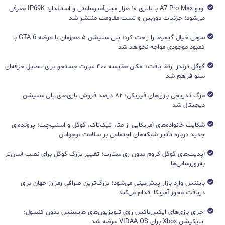
اوپو A7 Pro Max با باتری ۱۰ هزار میلی‌آمپرساعتی و استاندارد IP69K معرفی
می‌شود؛ جزئیات دوربین و تست مقاومت منتشر شد
سونی خیال گیمرها را راحت کرد؛ پلی‌استیشن ۵ هم‌زمان با عرضه GTA 6 با
کمبود موجودی مواجه نخواهد شد
گوگل ترندز ارتقا یافت؛ امکان مقایسه ۴۰۰ عبارت جستجو برای تحلیل حرفه‌ای
سئو فراهم شد
مرگ تدریجی بازی‌های فیزیکی؛ ۸۲ درصد فروش بازی‌های پلی‌استیشن
دیجیتال شد
شکایت خانواده‌های آمریکایی از متا، تیک‌تاک، گوگل و اسنپ‌چت؛ پرونده‌ای
جدید درباره تأثیر شبکه‌های اجتماعی بر سلامت نوجوانان
آپدیت‌های گوگل کروم بدون ری‌استارت؛ تغییر بزرگ گوگل برای نصب آسان‌تر
به‌روزرسانی‌ها
بایننس وارد بازار پیش‌بینی می‌شود؛ بزرگ‌ترین صرافی رمزارز جهان برای
دریافت مجوز آمریکا اقدام می‌کند
اجرای بازی‌های ایکس‌باکس روی تلویزیون‌های هایسنس بدون کنسول؛
اپلیکیشن Xbox برای VIDAA OS عرضه شد