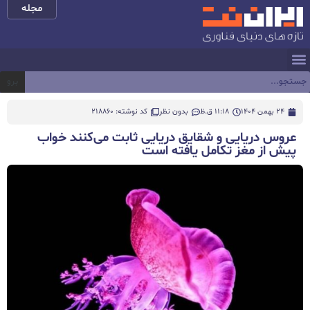
مجله
برو
24 بهمن 1404
11:18 ق.ظ
بدون نظر
کد نوشته: 218860
عروس دریایی و شقایق دریایی ثابت می‌کنند خواب
پیش از مغز تکامل یافته است