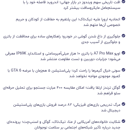
افت تاریخی سهم ویندوز در بازار جهانی؛ اندروید فاصله خود را با
سیستم‌عامل مایکروسافت بیشتر کرد
اتحادیه اروپا علیه تیک‌تاک؛ این پلتفرم به حفاظت از کودکان و حریم
خصوصی آن‌ها متهم شد
جلوگیری از داغ شدن گوشی در خودرو؛ راهکارهای ساده برای محافظت از باتری
و جلوگیری از آسیب جدی
اوپو A7 Pro Max با باتری ۱۰ هزار میلی‌آمپرساعتی و استاندارد IP69K معرفی
می‌شود؛ جزئیات دوربین و تست مقاومت منتشر شد
سونی خیال گیمرها را راحت کرد؛ پلی‌استیشن ۵ هم‌زمان با عرضه GTA 6 با
کمبود موجودی مواجه نخواهد شد
گوگل ترندز ارتقا یافت؛ امکان مقایسه ۴۰۰ عبارت جستجو برای تحلیل حرفه‌ای
سئو فراهم شد
مرگ تدریجی بازی‌های فیزیکی؛ ۸۲ درصد فروش بازی‌های پلی‌استیشن
دیجیتال شد
شکایت خانواده‌های آمریکایی از متا، تیک‌تاک، گوگل و اسنپ‌چت؛ پرونده‌ای
جدید درباره تأثیر شبکه‌های اجتماعی بر سلامت نوجوانان