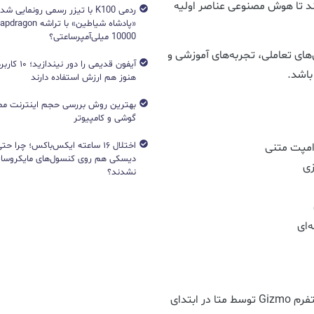
ند تا هوش مصنوعی عناصر اولیه
ردمی K100 با تیزر رسمی رونمایی ش
10000 میلی‌آمپرساعتی؟
‌های تعاملی، تجربه‌های آموزشی و
آیفون قدیمی را د
باشد.
هنوز هم ارزش استفاده دارند
بهترین روش بررسی حجم اینترنت مص
گوشی و کامپیوتر
اختلال ۱۶ ساعته ایکس‌باکس؛ چرا ح
رامپت متنی
دیسکی هم روی کنسول‌های مایکروساف
زی
نشدند؟
‌ای
بر اساس اطلاعات منتشرشده، Pocket نتیجه خرید پلتفرم Gizmo توسط متا در ابتدای