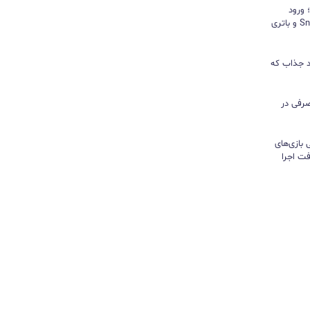
د؛ ورود
«پادشاه شیاطین» با تراشه Snapdragon و باتری
ور نیندازید؛ ۱۰ کاربرد جذاب که
رفی در
تی بازی‌های
ت اجرا