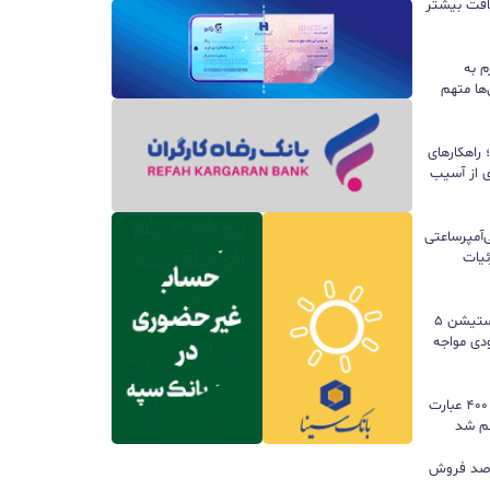
سافت بیشتر
م به
ها متهم
راهکارهای
ی از آسیب
تری ۱۰ هزار میلی‌آمپرساعتی
 جزئیات
سونی خیال گیمرها را راحت کرد؛ پلی‌استیشن ۵
کمبود موجودی مواجه
گوگل ترندز ارتقا یافت؛ امکان مقایسه ۴۰۰ عبارت
هم شد
ی بازی‌های فیزیکی؛ ۸۲ درصد فروش