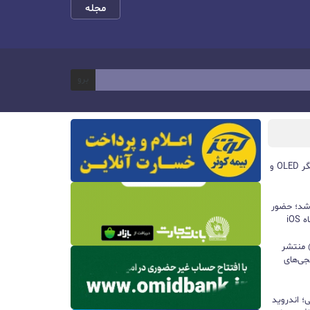
مجله
برو
مچ‌بند هوشمند آنر Band 11 با نمایشگر OLED و
 شد؛ حضور
iO
ید واتس‌اپ با قابلیت all@ منتشر
جی‌های
؛ اندروید