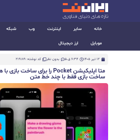
خانه
سایر
اینترنت
وب
شبکه
موبایل
ارز دیجیتال
12 تیر 1405
6:34 ق.ظ
بدون نظر
کد نوشته: 219189
متا اپلیکیشن Pocket را برای سا
ساخت بازی فقط با چند خط متن