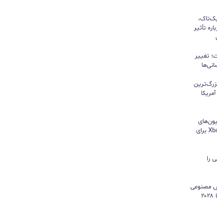
یک‌تاک،
ره تأثیر
؛ تغییر
نی‌ها
زرگ‌ترین
مریکا
ون‌های
هایسنس بدون کنسول؛ اپلیکیشن Xbox برای
 را
هوش مصنوعی
موتور رشد درآمد شد و کمبود تراشه تا ۲۰۲۸