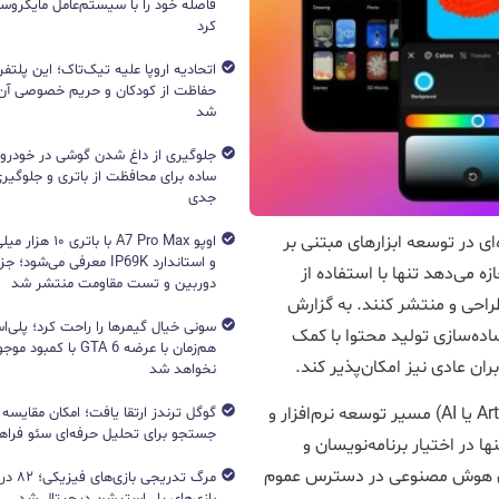
فاصله خود را با سیستم‌عامل مایکرو
کرد
اتحادیه اروپا علیه تیک‌تاک؛ این پلتفر
حفاظت از کودکان و حریم خصوصی آن‌
شد
جلوگیری از داغ شدن گوشی در خودرو؛ 
ساده برای محافظت از باتری و جلوگیر
جدی
‌ای در توسعه ابزارهای مبتنی بر
اوپو A7 Pro Max با با
و استاندارد IP69K معرفی می‌شود؛
 می‌دهد تنها با استفاده از
دوربین و تست مقاومت منتشر شد
طراحی و منتشر کنند. به گزارش
ی ساده‌سازی تولید محتوا با کمک
هم‌زمان با عرضه GTA 6 با 
ن عادی نیز امکان‌پذیر کند.
نخواهد شد
در سال‌های اخیر، هوش مصنوعی (Artificial Intelligence یا AI) مسیر توسعه نرم‌افزار و
جستجو برای تحلیل حرفه‌ای سئو فرا
ا در اختیار برنامه‌نویسان و
های هوش مصنوعی در دسترس عموم
مرگ تدریج
بازی‌های پلی‌استیشن دیجیتال شد