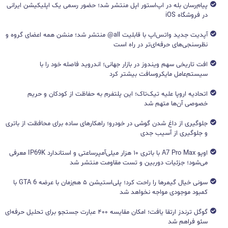
پیام‌رسان بله در اپ‌استور اپل منتشر شد؛ حضور رسمی یک اپلیکیشن ایرانی
در فروشگاه iOS
آپدیت جدید واتس‌اپ با قابلیت all@ منتشر شد؛ منشن همه اعضای گروه و
نظرسنجی‌های حرفه‌ای‌تر در راه است
افت تاریخی سهم ویندوز در بازار جهانی؛ اندروید فاصله خود را با
سیستم‌عامل مایکروسافت بیشتر کرد
اتحادیه اروپا علیه تیک‌تاک؛ این پلتفرم به حفاظت از کودکان و حریم
خصوصی آن‌ها متهم شد
جلوگیری از داغ شدن گوشی در خودرو؛ راهکارهای ساده برای محافظت از باتری
و جلوگیری از آسیب جدی
اوپو A7 Pro Max با باتری ۱۰ هزار میلی‌آمپرساعتی و استاندارد IP69K معرفی
می‌شود؛ جزئیات دوربین و تست مقاومت منتشر شد
سونی خیال گیمرها را راحت کرد؛ پلی‌استیشن ۵ هم‌زمان با عرضه GTA 6 با
کمبود موجودی مواجه نخواهد شد
گوگل ترندز ارتقا یافت؛ امکان مقایسه ۴۰۰ عبارت جستجو برای تحلیل حرفه‌ای
سئو فراهم شد