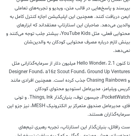
بپرسند و پاسخ‌هایی در قالب متن، ویدیو و تجربه‌های تعاملی
ایمن دریافت کنند. همچنین این اپلیکیشن اجازه کنترل کامل به
والدین می‌دهد. صاحبان این استارتاپ معتقداند که ابزارهای
محتوایی فعلی، مثل YouTube Kids، بیشتر جلب توجه می‌کنند و
بینش لازم درباره مصرف محتوایی کودکان به والدین‌شان
نمی‌دهد.
تا کنون Hello Wonder، 2.1 میلیون دلار از سرمایه‌گذارانی مثل
Designer Found، a16z Scout Found، Ground Up Ventures
و Chasing Rainbows جذب کرده است. همچنین افرادی مانند
کریس ویلیامز، مدیرعامل استودیو محتوای کودکان
PocketWatch، جیسون توف، بنیان‌گذار Things, Ink. و تونی
فای، مدیرعامل صندوق متمرکز بر الکترونیک MESH، نیز جزو این
سرمایه‌گذاران هستند.
ست رافائل، بنیان‌گذار این استارتاپ، تجربه رهبری تیم‌های
نمونه‌سازی هوش مصنوعی گوگل و کمک به ساخت نسخه اول