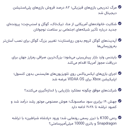
مرگ تدریجی بازی‌های فیزیکی؛ ۸۲ درصد فروش بازی‌های پلی‌استیشن
دیجیتال شد
شکایت خانواده‌های آمریکایی از متا، تیک‌تاک، گوگل و اسنپ‌چت؛ پرونده‌ای
جدید درباره تأثیر شبکه‌های اجتماعی بر سلامت نوجوانان
آپدیت‌های گوگل کروم بدون ری‌استارت؛ تغییر بزرگ گوگل برای نصب آسان‌تر
به‌روزرسانی‌ها
بایننس وارد بازار پیش‌بینی می‌شود؛ بزرگ‌ترین صرافی رمزارز جهان برای
دریافت مجوز آمریکا اقدام می‌کند
اجرای بازی‌های ایکس‌باکس روی تلویزیون‌های هایسنس بدون کنسول؛
اپلیکیشن Xbox برای VIDAA OS عرضه شد
شرکت‌های موفق چگونه عملکرد بازاریابی را اندازه‌گیری می‌کنند؟
جهش ۱۹ برابری سود سامسونگ؛ هوش مصنوعی موتور رشد درآمد شد و
کمبود تراشه تا ۲۰۲۸ ادامه دارد
ردمی K100 با تیزر رسمی رونمایی شد؛ ورود «پادشاه شیاطین» با تراشه
Snapdragon و باتری 10000 میلی‌آمپرساعتی؟