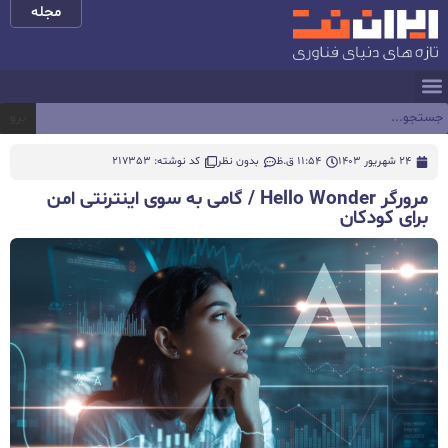
مجله
برو
24 شهریور 1403
11:54 ق.ظ
بدون نظر
کد نوشته: 217353
مرورگر Hello Wonder / گامی به سوی اینترنتی امن
برای کودکان