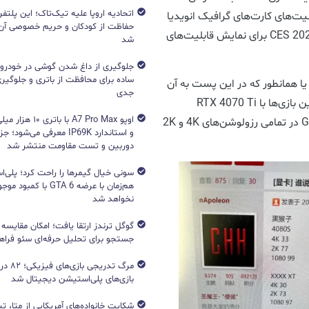
اتحادیه اروپا علیه تیک‌تاک؛ این پلتفر
یش قابلیت‌های کارت‌های گرافیک انویدیا
حفاظت از کودکان و حریم خصوصی آن‌
مورد استفاده قرار می‌گیرد؛ مانند زمانی که در رویداد CES 2025 برای نمایش قابلیت‌های
شد
جلوگیری از داغ شدن گوشی در خودرو؛ 
ساده برای محافظت از باتری و جلوگیر
الا ادعا شده که کارت گرافیک Radeon RX 9070 XT یا همانطور که در این پست به آن
جدی
اشاره شده است: XXXX XT، از نظر سطح عملکرد در این بازی‌ها با RTX 4070 Ti
اوپو A7 Pro Max با با
SUPER در یک رده قرار می‌گیرد. ظاهرا عملکرد این GPU در تمامی رزولوشن‌های 4K و 2K
و استاندارد IP69K معرفی می‌شود؛
دوربین و تست مقاومت منتشر شد
هم‌زمان با عرضه GTA 6 با 
نخواهد شد
جستجو برای تحلیل حرفه‌ای سئو فرا
مرگ تدریج
بازی‌های پلی‌استیشن دیجیتال شد
شکایت خانواده‌های آمریکایی از متا، ت