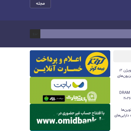
مجله
برو
تلویزیون‌های ۲۰۲۶ هایسنس با دالبی ویژن ۲؛
یون‌های
سامسونگ همچنان پادشاه بازار حافظه DRAM
وین‌ها
دارایی‌های