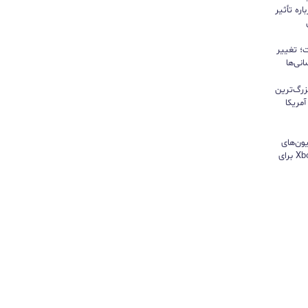
ره تأثیر
؛ تغییر
نی‌ها
زرگ‌ترین
مریکا
ون‌های
هایسنس بدون کنسول؛ اپلیکیشن Xbox برای