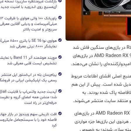
بازگشت غیرمنتظره سان‌برد؛ نسخه غی
آی‌مسیج روی اندروید با امنیت جدید
میلی‌آمپرساعت و ردیابی آفلاین معرفی
سریع‌تر و امنیت بالاتر
هواوی نوا 16 SE ب
نمایشگر ۸۰۰۰ نیتی معرفی شد
نتایج عملکرد کارت گرافیک جدید Radeon RX 9070 XT در بازی‌های سنگین فاش شد
نتایج منتسب به عملکرد کارت گرافیک جدید AMD Radeon RX 9070 XT در بازی‌های
تشخیص ایست قلبی معرفی شد
پیام‌رسان بله در اپ‌استور اپل منتشر
ینی Chiphell این روزها به منبع اصلی افشای اطلاعات مربوط
رسمی یک اپلیکیشن ایرانی در فروشگاه S
ت‌های گرافیک سری AMD Radeon RX 9070 تبدیل شده است. پیش از این هم
آپدیت جد
افاصله پاک شده بودند. به
شد؛ منشن همه اعضای گروه و نظرسن
حرفه‌ای‌تر در راه است
جدیدترین مورد آن، به عملکرد کارت گرافیک AMD Radeon RX 9070 XT در بازی‌های
افت تاریخی سهم ویندوز در بازار جهانی
فاصله خود را با سیستم‌عامل مایکرو
Black Myth Wuko تعلق دارد. هردوی این بازی‌ها جزء مواردی
کرد
هینه سازی شدند؛ به خصوص