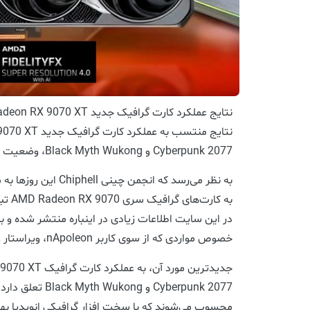
Cyberpunk 2077 و Black Myth Wukong، وضعیت امیدوارکننده‌ای را نشان می‌دهند.
به نظر می‌رسد که انجمن چ
به کار
در این سایت اطلاعات زیادی در اینباره منتشر شده و بل
خصوص مواردی که از سوی کاربر nApoleon، ویراستار و منتقد سایت منتشر می‌شوند.
Cyberpunk 2077 و ng
محسوب می‌شوند که با سخت افزار گرافیکی انویدیا ب