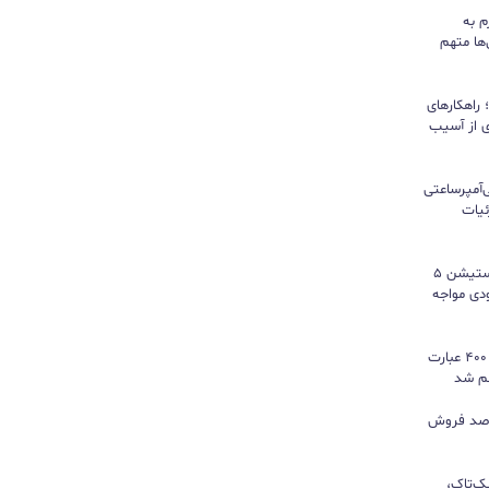
م به
ها متهم
راهکارهای
ی از آسیب
تری ۱۰ هزار میلی‌آمپرساعتی
 جزئیات
سونی خیال گیمرها را راحت کرد؛ پلی‌استیشن ۵
کمبود موجودی مواجه
گوگل ترندز ارتقا یافت؛ امکان مقایسه ۴۰۰ عبارت
هم شد
ی بازی‌های فیزیکی؛ ۸۲ درصد فروش
یک‌تاک،