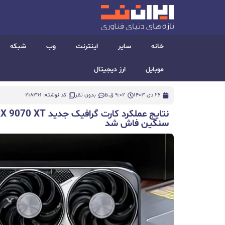
خانه
سایر
اینترنت
وب
شبکه
موبایل
ارز دیجیتال
26 دی 1403
9:02 ق.ظ
بدون نظر
کد نوشته: 218361
سنگین فاش شد