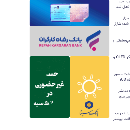
ررسمی
 فعال شد
پاوربانک ۱۰۰ واتی هواوی با ظرفیت ۱۲ هزار
 شد؛ شارژ
ا باتری ۸۵۰۰ میلی‌آمپرساعتی و
مچ‌بند هوشمند آنر Band 11 با نمایشگر OLED و
 شد؛ حضور
iO
ید واتس‌اپ با قابلیت all@ منتشر
جی‌های
؛ اندروید
سافت بیشتر