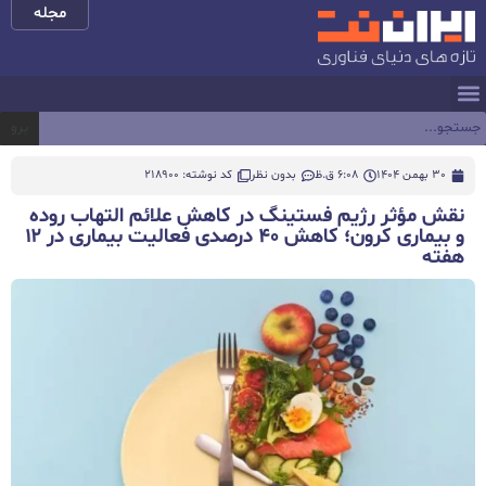
مجله
برو
30 بهمن 1404
6:08 ق.ظ
بدون نظر
کد نوشته: 218900
نقش مؤثر رژیم فستینگ در کاهش علائم التهاب روده
و بیماری کرون؛ کاهش ۴۰ درصدی فعالیت بیماری در ۱۲
هفته