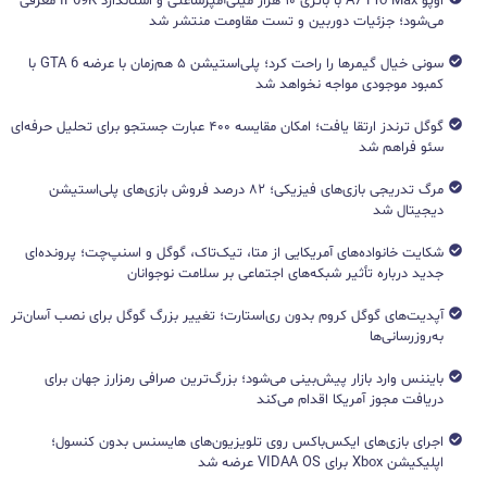
اوپو A7 Pro Max با باتری ۱۰ هزار میلی‌آمپرساعتی و استاندارد IP69K معرفی
می‌شود؛ جزئیات دوربین و تست مقاومت منتشر شد
سونی خیال گیمرها را راحت کرد؛ پلی‌استیشن ۵ هم‌زمان با عرضه GTA 6 با
کمبود موجودی مواجه نخواهد شد
گوگل ترندز ارتقا یافت؛ امکان مقایسه ۴۰۰ عبارت جستجو برای تحلیل حرفه‌ای
سئو فراهم شد
مرگ تدریجی بازی‌های فیزیکی؛ ۸۲ درصد فروش بازی‌های پلی‌استیشن
دیجیتال شد
شکایت خانواده‌های آمریکایی از متا، تیک‌تاک، گوگل و اسنپ‌چت؛ پرونده‌ای
جدید درباره تأثیر شبکه‌های اجتماعی بر سلامت نوجوانان
آپدیت‌های گوگل کروم بدون ری‌استارت؛ تغییر بزرگ گوگل برای نصب آسان‌تر
به‌روزرسانی‌ها
بایننس وارد بازار پیش‌بینی می‌شود؛ بزرگ‌ترین صرافی رمزارز جهان برای
دریافت مجوز آمریکا اقدام می‌کند
اجرای بازی‌های ایکس‌باکس روی تلویزیون‌های هایسنس بدون کنسول؛
اپلیکیشن Xbox برای VIDAA OS عرضه شد