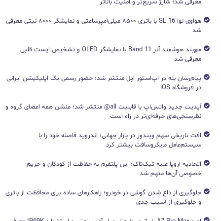
معرفی شد؛ شارژ سریع‌تر و امنیت بالاتر
هواوی نوا 16 SE با باتری ۸۵۰۰ میلی‌آمپرساعتی و نمایشگر ۸۰۰۰ نیتی معرفی
شد
مچ‌بند هوشمند آنر Band 11 با نمایشگر OLED و تشخیص ایست قلبی
معرفی شد
پیام‌رسان بله در اپ‌استور اپل منتشر شد؛ حضور رسمی یک اپلیکیشن ایرانی
در فروشگاه iOS
آپدیت جدید واتس‌اپ با قابلیت all@ منتشر شد؛ منشن همه اعضای گروه و
نظرسنجی‌های حرفه‌ای‌تر در راه است
افت تاریخی سهم ویندوز در بازار جهانی؛ اندروید فاصله خود را با
سیستم‌عامل مایکروسافت بیشتر کرد
اتحادیه اروپا علیه تیک‌تاک؛ این پلتفرم به حفاظت از کودکان و حریم
خصوصی آن‌ها متهم شد
جلوگیری از داغ شدن گوشی در خودرو؛ راهکارهای ساده برای محافظت از باتری
و جلوگیری از آسیب جدی