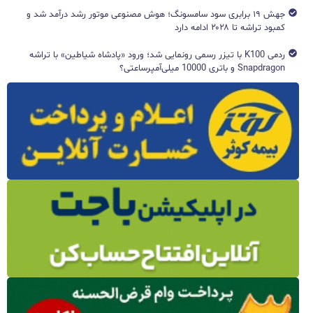
جهش ۱۹ برابری سود سامسونگ؛ هوش مصنوعی موتور رشد درآمد شد و
کمبود تراشه تا ۲۰۲۸ ادامه دارد
ردمی K100 با تیزر رسمی رونمایی شد؛ ورود «پادشاه شیاطین» با تراشه
Snapdragon و باتری 10000 میلی‌آمپرساعتی؟