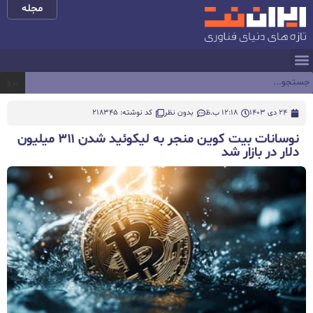
مجله
برو
24 دی 1403
12:18 ب.ظ
بدون نظر
کد نوشته: 218345
نوسانات بیت کوین منجر به لیکوئید شدن ۳۱۱ میلیون
دلار در بازار شد