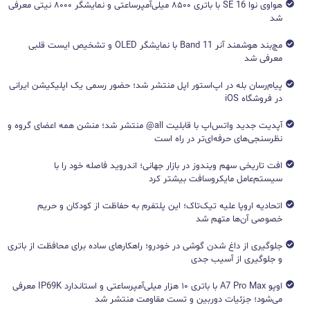
هواوی نوا 16 SE با باتری ۸۵۰۰ میلی‌آمپرساعتی و نمایشگر ۸۰۰۰ نیتی معرفی
شد
مچ‌بند هوشمند آنر Band 11 با نمایشگر OLED و تشخیص ایست قلبی
معرفی شد
پیام‌رسان بله در اپ‌استور اپل منتشر شد؛ حضور رسمی یک اپلیکیشن ایرانی
در فروشگاه iOS
آپدیت جدید واتس‌اپ با قابلیت all@ منتشر شد؛ منشن همه اعضای گروه و
نظرسنجی‌های حرفه‌ای‌تر در راه است
افت تاریخی سهم ویندوز در بازار جهانی؛ اندروید فاصله خود را با
سیستم‌عامل مایکروسافت بیشتر کرد
اتحادیه اروپا علیه تیک‌تاک؛ این پلتفرم به حفاظت از کودکان و حریم
خصوصی آن‌ها متهم شد
جلوگیری از داغ شدن گوشی در خودرو؛ راهکارهای ساده برای محافظت از باتری
و جلوگیری از آسیب جدی
اوپو A7 Pro Max با باتری ۱۰ هزار میلی‌آمپرساعتی و استاندارد IP69K معرفی
می‌شود؛ جزئیات دوربین و تست مقاومت منتشر شد