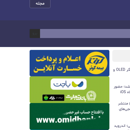
مجله
برو
مچ‌بند هوشمند آنر Band 11 با نمایشگر OLED و
 شد؛ حضور
iO
ید واتس‌اپ با قابلیت all@ منتشر
جی‌های
؛ اندروید