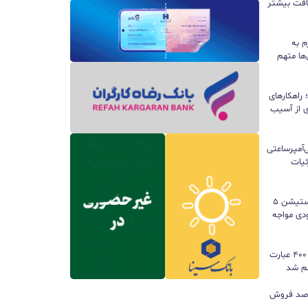
سافت بیشتر
م به
ها متهم
راهکارهای
ی از آسیب
تری ۱۰ هزار میلی‌آمپرساعتی
 جزئیات
سونی خیال گیمرها را راحت کرد؛ پلی‌استیشن ۵
کمبود موجودی مواجه
گوگل ترندز ارتقا یافت؛ امکان مقایسه ۴۰۰ عبارت
هم شد
ی بازی‌های فیزیکی؛ ۸۲ درصد فروش