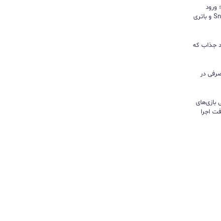
د؛ ورود
«پادشاه شیاطین» با تراشه Snapdragon و باتری
ور نیندازید؛ ۱۰ کاربرد جذاب که
رفی در
تی بازی‌های
ت اجرا