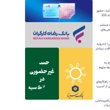
 شد؛ حضور
iO
ید واتس‌اپ با قابلیت all@ منتشر
جی‌های
؛ اندروید
سافت بیشتر
م به
ها متهم
راهکارهای
ی از آسیب
تری ۱۰ هزار میلی‌آمپرساعتی
 جزئیات