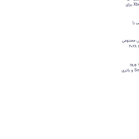
هایسنس بدون کنسول؛ اپلیکیشن Xbox برای
 را
هوش مصنوعی
موتور رشد درآمد شد و کمبود تراشه تا ۲۰۲۸
د؛ ورود
«پادشاه شیاطین» با تراشه Snapdragon و باتری