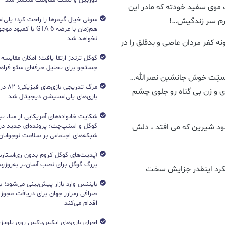
 موی سفید خودته که مادر این
ببرم سر زندگیش…!
هم‌زمان با عرضه GTA 6 با 
نخواهد شد
 کفر مردان عاصی و بدقلق را در
جستجو برای تحلیل حرفه‌ای سئو فرا
دستِت خوش جانشین نصرالله…
مرگ تدریج
ی و زن بی گناه رو جلوی چشم
بازی‌های پلی‌استیشن دیجیتال شد
شکایت خانواده‌های آمریکایی از متا، ت
گوگل و اسنپ‌چت؛ پرونده‌ای جدید دربا
ود شیرین که می افتد ، دلش
شبکه‌های اجتماعی بر سلامت نوجوانان
آپدیت‌های گوگل کروم بدون ری‌استارت
بزرگ گوگل برای نصب آسان‌تر به‌روزرسا
یکرد اینقدر جزایش سخت
بایننس وارد بازار پیش‌بینی می‌شود؛ ب
صرافی رمزارز جهان برای دریافت مجوز آ
اقدام می‌کند
اجرای بازی‌های ایکس‌باکس روی تلویزی