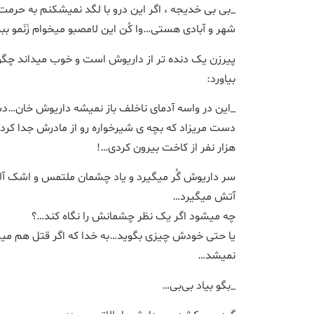
_بی بی خدیجه ، اگر این درو با لگد نمیشکنم به حرمت
شهر و آبادی هستی…وا کُن این لامصبو میخوام زَنَمو 
پیرزن یک دنده تر از داریوش است و خوب میداند چگونه
بیاورد:
_این در واسه آدمای ناخلف باز نمیشه داریوش خان…
دست مریزاد که بچه ی شیرخواره رو از مادرش جدا کرد
هزار نفر از کاخت بیرون کردی…!
سر داریوش گُر میگیرد و یاد چشمان ملتمس و اشک آل
آتش میگیرد…
چه میشود اگر یک نظر چشمانش را نگاه کند…؟
یا حتی خودش چیزی بگوید…به خدا که اگر قتل هم م
نمیشد…
_بگو بیاد بی‌بی…