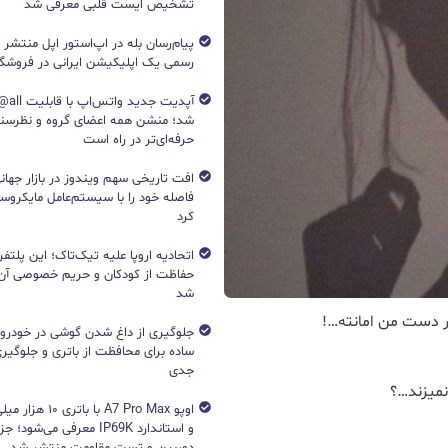
تشخیص ایست قلبی معرفی شد
پیام‌رسان بله در اپ‌استور اپل منتشر
رسمی یک اپلیکیشن ایرانی در فروشگاه S
آپدیت جد
شد؛ منشن همه اعضای گروه و نظرسن
حرفه‌ای‌تر در راه است
افت تاریخی سهم ویندوز در بازار جهانی
فاصله خود را با سیستم‌عامل مایکرو
کرد
اتحادیه اروپا علیه تیک‌تاک؛ این پلتفر
حفاظت از کودکان و حریم خصوصی آن‌
شد
ر دست من امانته…!
جلوگیری از داغ شدن گوشی در خودرو؛ 
ساده برای محافظت از باتری و جلوگیر
جدی
میزند…؟
اوپو A7 Pro Max با با
و استاندارد IP69K معرفی می‌شود؛
دوربین و تست مقاومت منتشر شد