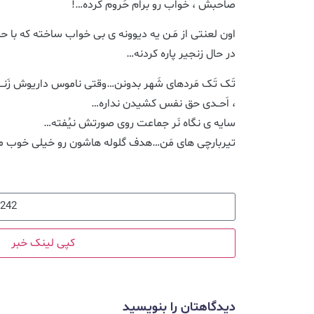
صاحبش ، خواب رو برام حَروم کرده…!
اون لعنتی از مَـن یه دیوونه ی بی خواب ساخته که با 
در حال زنجیر پاره کردنه…
تَک تَک مَردهای شَهر بدونن…وقتی ناموس داریوش زَنـــد
، اَحــدی حق نفس کشیدن نداره…
سایه ی نگاه نَر جماعت روی صورتش نیُفته…
تیربارچی های مَن…هدف گلوله هاشون رو خیلی خوب 
کپی لینک خبر
دیدگاهتان را بنویسید