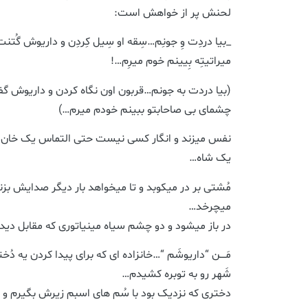
لحنش پر از خواهش است:
_بیا دردِت وِ جونِم…سِقه او سِیل کِردِن و داریوش گُتنت ب
میراتیتِه بِیینم خوم میرِم…!
(بیا دردت به جونم…قربون اون نگاه کردن و داریوش گ
چشمای بی صاحابتو ببینم خودم میرم…)
نفس میزند و انگار کسی نیست حتی التماس یک خان ر
یک شاه…
مُشتی بر در میکوبد و تا میخواهد بار دیگر صدایش بزن
میچرخد…
در باز میشود و دو چشم سیاه مینیاتوری که مقابل دید
مَــــن “داریوشَم “…خانزاده ای که برای پیدا کردن یه د
شَهر رو به توبره کشیدم…
دختری که نزدیک بود با سُم های اسبم زیرش بگیرم و ا