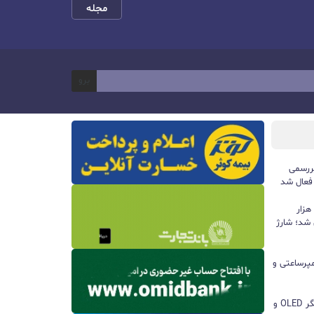
مجله
برو
ررسمی
 فعال شد
پاوربانک ۱۰۰ واتی هواوی با ظرفیت ۱۲ هزار
 شد؛ شارژ
ا باتری ۸۵۰۰ میلی‌آمپرساعتی و
مچ‌بند هوشمند آنر Band 11 با نمایشگر OLED و