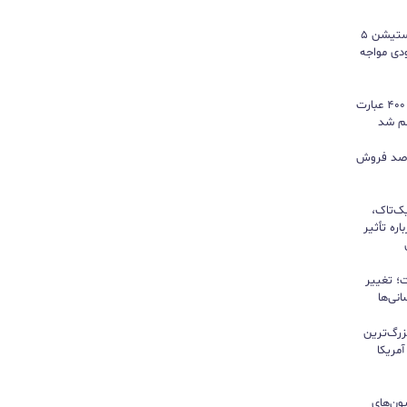
سونی خیال گیمرها را راحت کرد؛ پلی‌استیشن ۵
کمبود موجودی مواجه
گوگل ترندز ارتقا یافت؛ امکان مقایسه ۴۰۰ عبارت
هم شد
ی بازی‌های فیزیکی؛ ۸۲ درصد فروش
یک‌تاک،
ره تأثیر
؛ تغییر
نی‌ها
زرگ‌ترین
مریکا
ون‌های