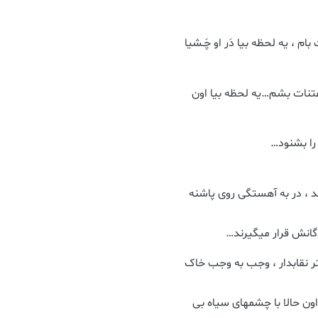
ام ، یه لحظه بیا دَر او چَـشیا
فتنات بشم…یه لحظه بیا اون
ا بشنود…
د ، در به آهستگی روی پاشنه
گانش قرار میگیرند…
ُختر نقابدار ، وجب به وجب خاک
ون حالا با چشمهای سیاه بی