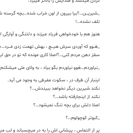
گردن میکشد و صدایش را بالاتر میبرد:
_شیریـــن…؟بیا بیرون از اون خراب شده…بچه گرسنه شه
تلف نشده…!
هنوز هم با خودخواهی فریاد میزند و دلتنگی و آوارگی ا
_هَــوو که آوردی سرش هیـــچ ، بهش تهمت زدی مَـــرد
سقز دهن مردم کنی…؟اصلا کاری مونده که تو در حق ا
_نیاوردم…هَوو نیاوردم بگو بیاد ، به ولای علی میشکنم
اینبار آن طرف در ، سکوت مفرطی به وجود می آید.
نکند شیرین دیگر نخواهد ببیندش…؟
نکند از اینجارفته باشد…؟
اصلا دلش برای بچه تنگ نمیشود…؟
_کبوتر کوچولوم…؟
پر از التماس ، پیشانی اش را به در میچسباند و لب م