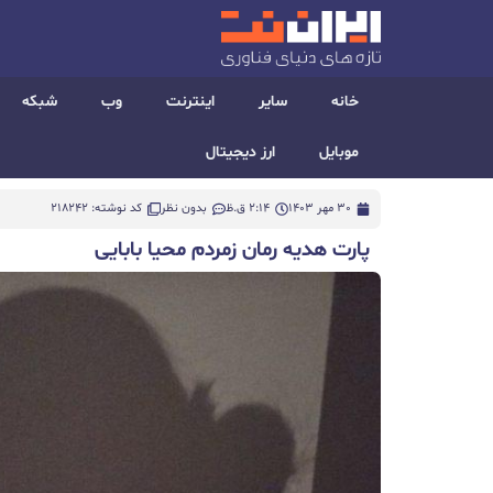
خانه
سایر
اینترنت
وب
شبکه
موبایل
ارز دیجیتال
30 مهر 1403
2:14 ق.ظ
بدون نظر
کد نوشته: 218242
پارت هدیه رمان زمردم محیا بابایی