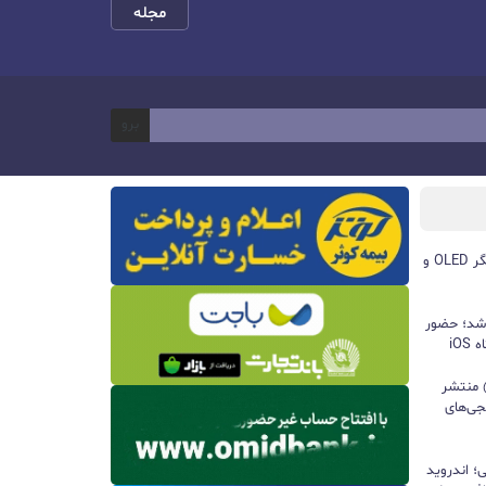
مجله
برو
مچ‌بند هوشمند آنر Band 11 با نمایشگر OLED و
 شد؛ حضور
iO
ید واتس‌اپ با قابلیت all@ منتشر
جی‌های
؛ اندروید