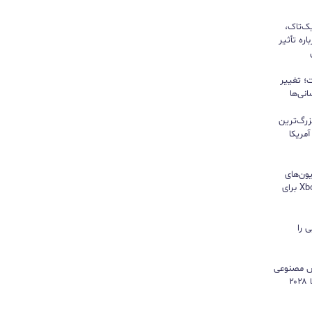
یک‌تاک،
ره تأثیر
؛ تغییر
نی‌ها
زرگ‌ترین
مریکا
ون‌های
هایسنس بدون کنسول؛ اپلیکیشن Xbox برای
 را
هوش مصنوعی
موتور رشد درآمد شد و کمبود تراشه تا ۲۰۲۸