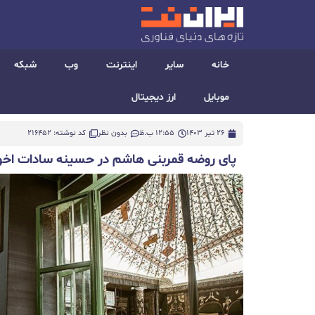
خانه
سایر
اینترنت
وب
شبکه
موبایل
ارز دیجیتال
26 تیر 1403
12:55 ب.ظ
بدون نظر
کد نوشته: 216452
پای روضه قمربنی هاشم در حسینه سادات اخ