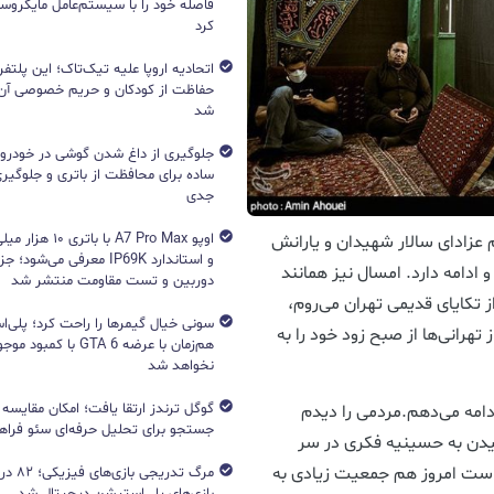
فاصله خود را با سیستم‌عامل مایکرو
کرد
اتحادیه اروپا علیه تیک‌تاک؛ این پلتفر
حفاظت از کودکان و حریم خصوصی آن‌
شد
جلوگیری از داغ شدن گوشی در خودرو؛ 
ساده برای محافظت از باتری و جلوگیر
جدی
اوپو A7 Pro Max با با
م عزادای سالار شهیدان و یارانش
و استاندارد IP69K معرفی می‌شود؛
 ادامه دارد. امسال نیز همانند
دوربین و تست مقاومت منتشر شد
تکایای قدیمی تهران می‌روم،
هرانی‌ها از صبح زود خود را به
هم‌زمان با عرضه GTA 6 با 
نخواهد شد
دامه می‌دهم.مردمی را دیدم
جستجو برای تحلیل حرفه‌ای سئو فرا
سیدن به حسینیه فکری در سر
 است امروز هم جمعیت زیادی به
مرگ تدریج
بازی‌های پلی‌استیشن دیجیتال شد