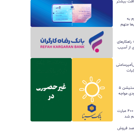
سافت بیشتر
م به
ها متهم
راهکارهای
ی از آسیب
تری ۱۰ هزار میلی‌آمپرساعتی
 جزئیات
سونی خیال گیمرها را راحت کرد؛ پلی‌استیشن ۵
کمبود موجودی مواجه
گوگل ترندز ارتقا یافت؛ امکان مقایسه ۴۰۰ عبارت
هم شد
ی بازی‌های فیزیکی؛ ۸۲ درصد فروش