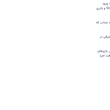
د؛ ورود
«پادشاه شیاطین» با تراشه Snapdragon و باتری
ور نیندازید؛ ۱۰ کاربرد جذاب که
رفی در
تی بازی‌های
ت اجرا