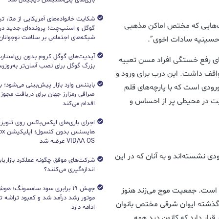
شکایت خانواده‌های آمریکایی از متا، ت
ب‌هایی که مختص اماکن مذهبی
گوگل و اسنپ‌چت؛ پرونده‌ای جدید دربا
شبکه‌های اجتماعی بر سلامت نوجوانان
حسینیه سادات اخوی”.
آپدیت‌های گوگل کروم بدون ری‌استارت
ای رفع خستگی افراد مسن تعبیه
بزرگ گوگل برای نصب آسان‌تر به‌روزرسا
اقف داشت. این درب برای ورود و
بایننس وارد بازار پیش‌بینی می‌شود؛ ب
رودی است که با پارچه‌های قلم
صرافی رمزارز جهان برای دریافت مجوز آ
نویت در محیطی پر از احساس و
اقدام می‌کند
اجرای بازی‌های ایکس‌باکس روی تلویزی
VIDAA OS عرضه شد
نشسته‌اند و به آنان که در این
شرکت‌های موفق چگونه عملکرد بازاریابی
اندازه‌گیری می‌کنند؟
جهش ۱۹ برابری سود سامسونگ؛ 
 است. جمعیت موج می‌زند هنوز
گذشته ایوان شرقی مختص بانوان
ادامه دارد
قرار دارد که کانون دید همه