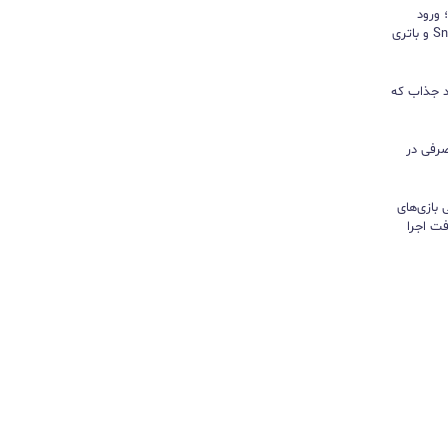
د؛ ورود
«پادشاه شیاطین» با تراشه Snapdragon و باتری
ور نیندازید؛ ۱۰ کاربرد جذاب که
رفی در
تی بازی‌های
ت اجرا