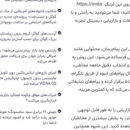
در نهایت، برای خرید پیام انبوه تلگرام از اینستایوزربر روی این لینک https://insta-
شکایت خانواده‌های آمریکایی از متا، ت
user.ir/product/teleg/ کلیک کنید، شما می‌توانید به راحتی و با
گوگل و اسنپ‌چت؛ پرونده‌ای جدید دربا
غات و بازاریابی دیجیتال تجربه
شبکه‌های اجتماعی بر سلامت نوجوانان
آپدیت‌های گوگل کروم بدون ری‌استارت
بزرگ گوگل برای نصب آسان‌تر به‌روزرسا
این پیام‌رسان، محتوایی مانند
بایننس وارد بازار پیش‌بینی می‌شود؛ ب
صرافی رمزارز جهان برای دریافت مجوز آ
ی فرستاده می‌شود. این روش به
اقدام می‌کند
 و انتخاب دقیق جامعه مخاطب،
اجرای بازی‌های ایکس‌باکس روی تلویزی
 پیام‌های انبوه از طریق تلگرام،
 برقرار کرده و پیام‌های تبلیغاتی
VIDAA OS عرضه شد
ک می‌کند که با کمترین هزینه،
شرکت‌های موفق چگونه عملکرد بازاریابی
اندازه‌گیری می‌کنند؟
ازاریابی را به طور قابل توجهی
جهش ۱۹ برابری سود سامسونگ؛ 
متر، به بخش بیشتری از مخاطبان
ادامه دارد
شاهده کنید. این شیوه همچنین