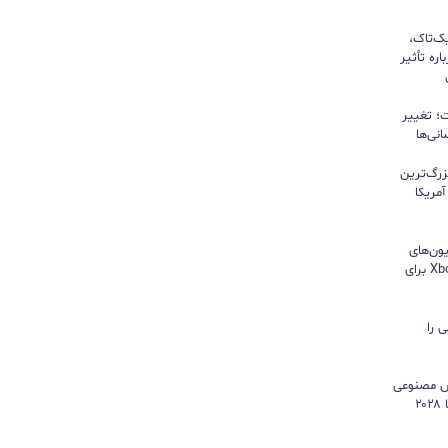
یک‌تاک،
ره تأثیر
؛ تغییر
نی‌ها
زرگ‌ترین
مریکا
ون‌های
هایسنس بدون کنسول؛ اپلیکیشن Xbox برای
 را
هوش مصنوعی
موتور رشد درآمد شد و کمبود تراشه تا ۲۰۲۸