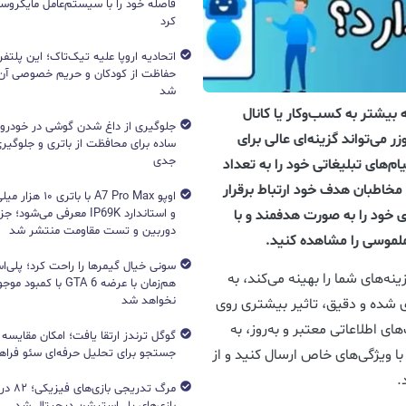
فاصله خود را با سیستم‌عامل مایکرو
کرد
اتحادیه اروپا علیه تیک‌تاک؛ این پلتفر
حفاظت از کودکان و حریم خصوصی آن‌
شد
 بیشتر به کسب‌وکار یا کانال
جلوگیری از داغ شدن گوشی در خودرو؛ 
ر می‌تواند گزینه‌ای عالی برای
ساده برای محافظت از باتری و جلوگیر
جدی
م‌های تبلیغاتی خود را به تعداد
ا مخاطبان هدف خود ارتباط برقرار
اوپو A7 Pro Max با با
و استاندارد IP69K معرفی می‌شود؛
ی خود را به صورت هدفمند و با
دوربین و تست مقاومت منتشر شد
 ملموسی را مشاهده کنید.
زینه‌های شما را بهینه می‌کند، به
هم‌زمان با عرضه GTA 6 با 
نخواهد شد
ی شده و دقیق، تاثیر بیشتری روی
ی اطلاعاتی معتبر و به‌روز، به
جستجو برای تحلیل حرفه‌ای سئو فرا
 با ویژگی‌های خاص ارسال کنید و از
.
مرگ تدریج
بازی‌های پلی‌استیشن دیجیتال شد