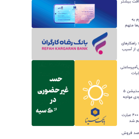
سافت بیشتر
م به
ها متهم
راهکارهای
ی از آسیب
تری ۱۰ هزار میلی‌آمپرساعتی
 جزئیات
سونی خیال گیمرها را راحت کرد؛ پلی‌استیشن ۵
کمبود موجودی مواجه
گوگل ترندز ارتقا یافت؛ امکان مقایسه ۴۰۰ عبارت
هم شد
ی بازی‌های فیزیکی؛ ۸۲ درصد فروش