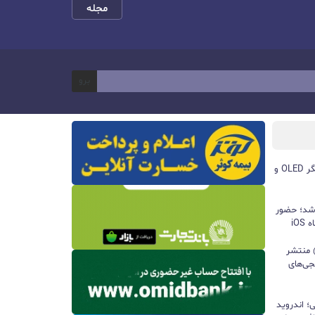
مجله
برو
مچ‌بند هوشمند آنر Band 11 با نمایشگر OLED و
 شد؛ حضور
iO
ید واتس‌اپ با قابلیت all@ منتشر
جی‌های
؛ اندروید