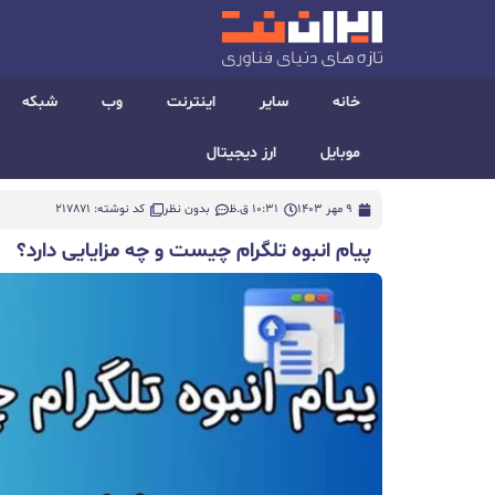
خانه
سایر
اینترنت
وب
شبکه
موبایل
ارز دیجیتال
9 مهر 1403
10:31 ق.ظ
بدون نظر
کد نوشته: 217871
پیام انبوه تلگرام چیست و چه مزایایی دارد؟