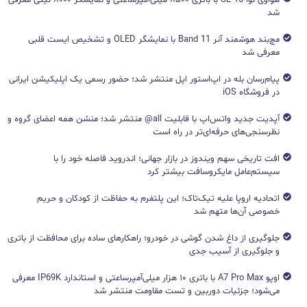
هواوی نوا 16 SE با باتری ۸۵۰۰ میلی‌آمپرساعتی و نمایشگر ۸۰۰۰ نیتی معرفی
شد
مچ‌بند هوشمند آنر Band 11 با نمایشگر OLED و تشخیص ایست قلبی
معرفی شد
پیام‌رسان بله در اپ‌استور اپل منتشر شد؛ حضور رسمی یک اپلیکیشن ایرانی
در فروشگاه iOS
آپدیت جدید واتس‌اپ با قابلیت all@ منتشر شد؛ منشن همه اعضای گروه و
نظرسنجی‌های حرفه‌ای‌تر در راه است
افت تاریخی سهم ویندوز در بازار جهانی؛ اندروید فاصله خود را با
سیستم‌عامل مایکروسافت بیشتر کرد
اتحادیه اروپا علیه تیک‌تاک؛ این پلتفرم به حفاظت از کودکان و حریم
خصوصی آن‌ها متهم شد
جلوگیری از داغ شدن گوشی در خودرو؛ راهکارهای ساده برای محافظت از باتری
و جلوگیری از آسیب جدی
اوپو A7 Pro Max با باتری ۱۰ هزار میلی‌آمپرساعتی و استاندارد IP69K معرفی
می‌شود؛ جزئیات دوربین و تست مقاومت منتشر شد