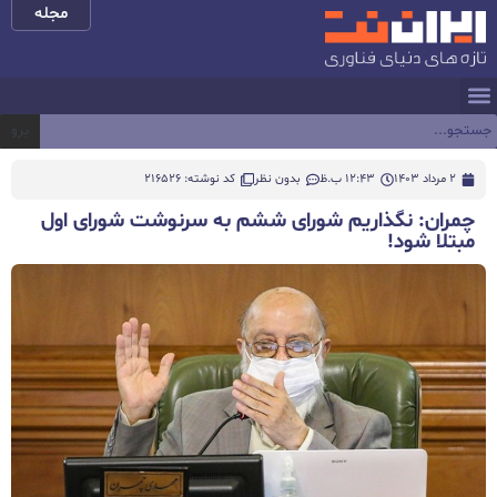
مجله
برو
2 مرداد 1403
12:43 ب.ظ
بدون نظر
کد نوشته: 216526
چمران: نگذاریم شورای ششم به سرنوشت شورای اول
مبتلا شود!