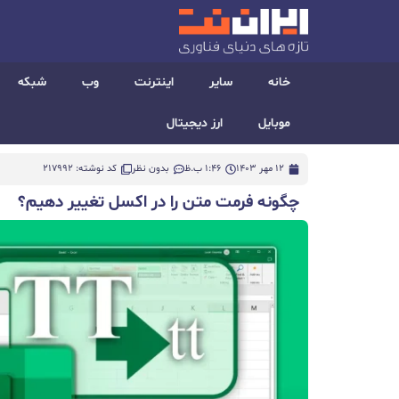
خانه
سایر
اینترنت
وب
شبکه
موبایل
ارز دیجیتال
12 مهر 1403
1:46 ب.ظ
بدون نظر
کد نوشته: 217992
چگونه فرمت متن را در اکسل تغییر دهیم؟