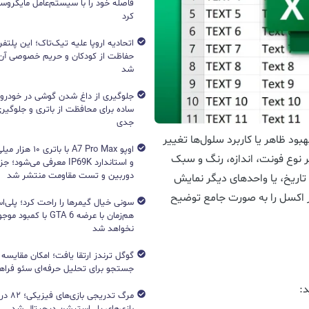
فاصله خود را با سیستم‌عامل مایکرو
کرد
اتحادیه اروپا علیه تیک‌تاک؛ این پلتفر
حفاظت از کودکان و حریم خصوصی آن‌
شد
جلوگیری از داغ شدن گوشی در خودرو؛ 
ساده برای محافظت از باتری و جلوگیر
جدی
هبود ظاهر یا کاربرد سلول‌ها تغییر
اوپو A7 Pro Max با با
 نوع فونت، اندازه، رنگ و سبک
و استاندارد IP69K معرفی می‌شود؛
دوربین و تست مقاومت منتشر شد
تاریخ، یا واحدهای دیگر نمایش
ر اکسل را به صورت جامع توضیح
هم‌زمان با عرضه GTA 6 با 
نخواهد شد
جستجو برای تحلیل حرفه‌ای سئو فرا
د:
مرگ تدریج
بازی‌های پلی‌استیشن دیجیتال شد