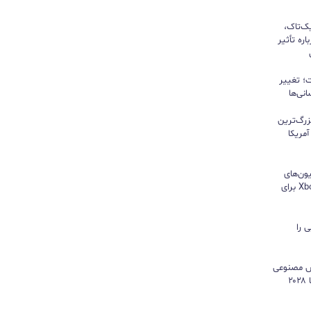
یک‌تاک،
ره تأثیر
؛ تغییر
نی‌ها
زرگ‌ترین
مریکا
ون‌های
هایسنس بدون کنسول؛ اپلیکیشن Xbox برای
 را
هوش مصنوعی
موتور رشد درآمد شد و کمبود تراشه تا ۲۰۲۸