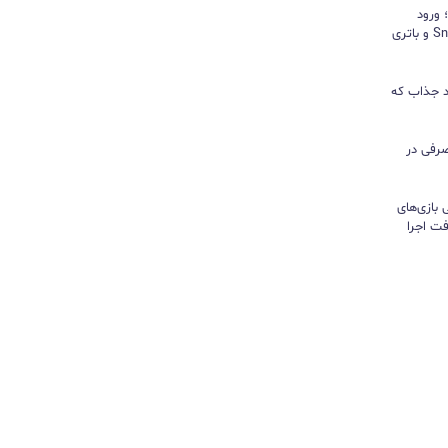
د؛ ورود
«پادشاه شیاطین» با تراشه Snapdragon و باتری
ور نیندازید؛ ۱۰ کاربرد جذاب که
رفی در
تی بازی‌های
ت اجرا