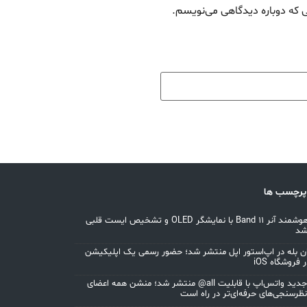
ی که دوباره دیدگاهی می‌نویسم.
پرچسب ها
مچ‌بند هوشمند آنر Band 11 با نمایشگر OLED و تشخیص ایست قلبی
شد
ان بله در اپ‌استور اپل منتشر شد؛ حضور رسمی یک اپلیکیشن
 فروشگاه iOS
آپدیت جدید واتس‌اپ با قابلیت all@ منتشر شد؛ منشن همه اعضای
نظرسنجی‌های حرفه‌ای‌تر در راه است