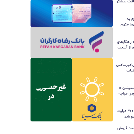
سافت بیشتر
م به
ها متهم
راهکارهای
ی از آسیب
تری ۱۰ هزار میلی‌آمپرساعتی
 جزئیات
سونی خیال گیمرها را راحت کرد؛ پلی‌استیشن ۵
کمبود موجودی مواجه
گوگل ترندز ارتقا یافت؛ امکان مقایسه ۴۰۰ عبارت
هم شد
ی بازی‌های فیزیکی؛ ۸۲ درصد فروش