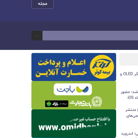
مجله
برو
مچ‌بند هوشمند آنر Band 11 با نمایشگر OLED و
 شد؛ حضور
iO
ید واتس‌اپ با قابلیت all@ منتشر
جی‌های
؛ اندروید