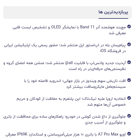
پربازدیدترین ها
مچ‌بند هوشمند آنر Band 11 با نمایشگر OLED و تشخیص ایست قلبی
معرفی شد
پیام‌رسان بله در اپ‌استور اپل منتشر شد؛ حضور رسمی یک اپلیکیشن ایرانی
در فروشگاه iOS
آپدیت جدید واتس‌اپ با قابلیت all@ منتشر شد؛ منشن همه اعضای گروه و
نظرسنجی‌های حرفه‌ای‌تر در راه است
افت تاریخی سهم ویندوز در بازار جهانی؛ اندروید فاصله خود را با
سیستم‌عامل مایکروسافت بیشتر کرد
اتحادیه اروپا علیه تیک‌تاک؛ این پلتفرم به حفاظت از کودکان و حریم
خصوصی آن‌ها متهم شد
جلوگیری از داغ شدن گوشی در خودرو؛ راهکارهای ساده برای محافظت از باتری
و جلوگیری از آسیب جدی
اوپو A7 Pro Max با باتری ۱۰ هزار میلی‌آمپرساعتی و استاندارد IP69K معرفی