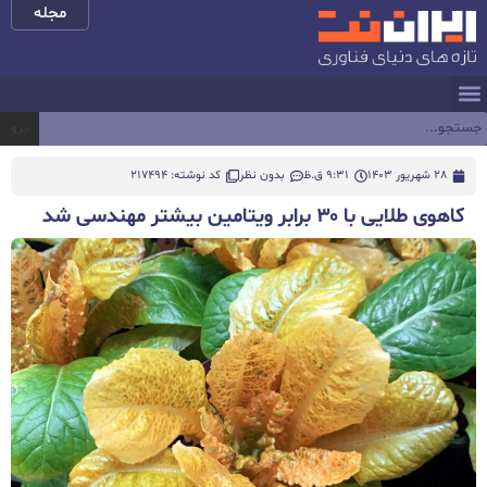
مجله
برو
28 شهریور 1403
9:31 ق.ظ
بدون نظر
کد نوشته: 217494
کاهوی طلایی با ۳۰ برابر ویتامین بیشتر مهندسی شد