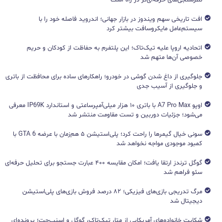
نظرسنجی‌های حرفه‌ای‌تر در راه است
افت تاریخی سهم ویندوز در بازار جهانی؛ اندروید فاصله خود را با
سیستم‌عامل مایکروسافت بیشتر کرد
اتحادیه اروپا علیه تیک‌تاک؛ این پلتفرم به حفاظت از کودکان و حریم
خصوصی آن‌ها متهم شد
جلوگیری از داغ شدن گوشی در خودرو؛ راهکارهای ساده برای محافظت از باتری
و جلوگیری از آسیب جدی
اوپو A7 Pro Max با باتری ۱۰ هزار میلی‌آمپرساعتی و استاندارد IP69K معرفی
می‌شود؛ جزئیات دوربین و تست مقاومت منتشر شد
سونی خیال گیمرها را راحت کرد؛ پلی‌استیشن ۵ هم‌زمان با عرضه GTA 6 با
کمبود موجودی مواجه نخواهد شد
گوگل ترندز ارتقا یافت؛ امکان مقایسه ۴۰۰ عبارت جستجو برای تحلیل حرفه‌ای
سئو فراهم شد
مرگ تدریجی بازی‌های فیزیکی؛ ۸۲ درصد فروش بازی‌های پلی‌استیشن
دیجیتال شد
شکایت خانواده‌های آمریکایی از متا، تیک‌تاک، گوگل و اسنپ‌چت؛ پرونده‌ای