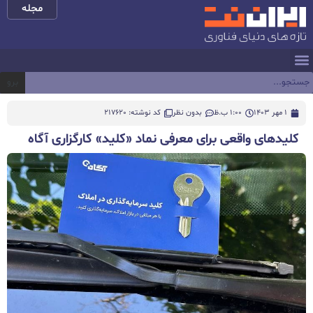
مجله
برو
1 مهر 1403
1:00 ب.ظ
بدون نظر
کد نوشته: 217620
کلیدهای واقعی برای معرفی نماد «کلید» کارگزاری آگاه