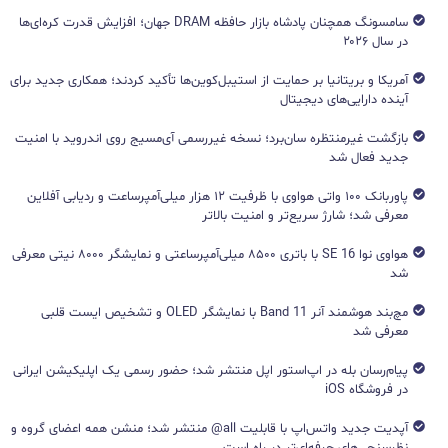
سامسونگ همچنان پادشاه بازار حافظه DRAM جهان؛ افزایش قدرت کره‌ای‌ها
در سال ۲۰۲۶
آمریکا و بریتانیا بر حمایت از استیبل‌کوین‌ها تأکید کردند؛ همکاری جدید برای
آینده دارایی‌های دیجیتال
بازگشت غیرمنتظره سان‌برد؛ نسخه غیررسمی آی‌مسیج روی اندروید با امنیت
جدید فعال شد
پاوربانک ۱۰۰ واتی هواوی با ظرفیت ۱۲ هزار میلی‌آمپرساعت و ردیابی آفلاین
معرفی شد؛ شارژ سریع‌تر و امنیت بالاتر
هواوی نوا 16 SE با باتری ۸۵۰۰ میلی‌آمپرساعتی و نمایشگر ۸۰۰۰ نیتی معرفی
شد
مچ‌بند هوشمند آنر Band 11 با نمایشگر OLED و تشخیص ایست قلبی
معرفی شد
پیام‌رسان بله در اپ‌استور اپل منتشر شد؛ حضور رسمی یک اپلیکیشن ایرانی
در فروشگاه iOS
آپدیت جدید واتس‌اپ با قابلیت all@ منتشر شد؛ منشن همه اعضای گروه و