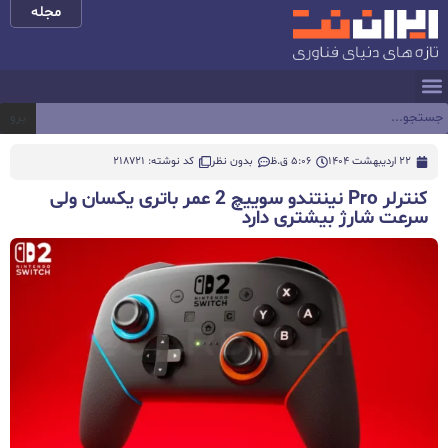
مجله
برو
22 اردیبهشت 1404
5:06 ق.ظ
بدون نظر
کد نوشته: 218721
کنترلر Pro نینتندو سوییچ 2 عمر باتری یکسان ولی
سرعت شارژ بیشتری دارد