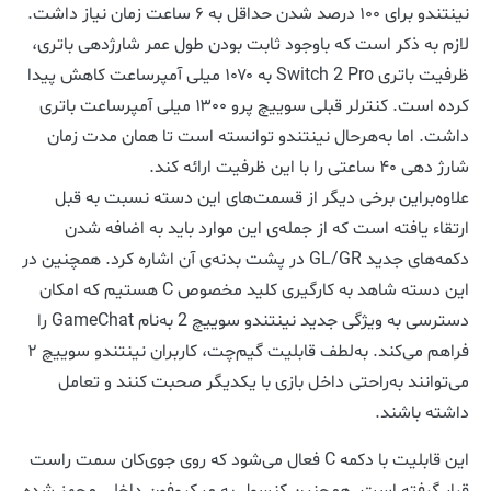
نینتندو برای ۱۰۰ درصد شدن حداقل به ۶ ساعت زمان نیاز داشت.
لازم به ذکر است که باوجود ثابت بودن طول عمر شارژدهی باتری،
ظرفیت باتری Switch 2 Pro به ۱۰۷۰ میلی آمپرساعت کاهش پیدا
کرده است. کنترلر قبلی سوییچ پرو ۱۳۰۰ میلی آمپرساعت باتری
داشت. اما به‌هرحال نینتندو توانسته است تا همان مدت زمان
شارژ دهی ۴۰ ساعتی را با این ظرفیت ارائه کند.
علاوه‌بر‌این برخی دیگر از قسمت‌های این دسته نسبت به قبل
ارتقاء یافته است که از جمله‌ی این موارد باید به اضافه شدن
دکمه‌های جدید GL/GR در پشت بدنه‌ی آن اشاره کرد. همچنین در
این دسته شاهد به کارگیری کلید مخصوص C هستیم که امکان
دسترسی به ویژگی جدید نینتندو سوییچ 2 به‌نام GameChat را
فراهم می‌کند. به‌لطف قابلیت گیم‌چت، کاربران نینتندو سوییچ ۲
می‌توانند به‌راحتی داخل بازی با یکدیگر صحبت کنند و تعامل
داشته باشند.
این قابلیت با دکمه C فعال می‌شود که روی جوی‌کان سمت راست
قرار گرفته است. همچنین کنسول به میکروفون داخلی مجهز شده