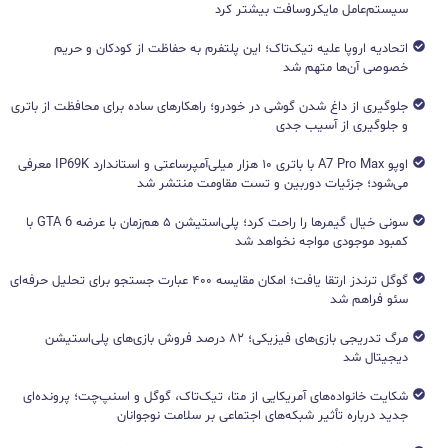
سیستم‌عامل مایکروسافت بیشتر کرد
اتحادیه اروپا علیه تیک‌تاک؛ این پلتفرم به حفاظت از کودکان و حریم
خصوصی آن‌ها متهم شد
جلوگیری از داغ شدن گوشی در خودرو؛ راهکارهای ساده برای محافظت از باتری
و جلوگیری از آسیب جدی
اوپو A7 Pro Max با باتری ۱۰ هزار میلی‌آمپرساعتی و استاندارد IP69K معرفی
می‌شود؛ جزئیات دوربین و تست مقاومت منتشر شد
سونی خیال گیمرها را راحت کرد؛ پلی‌استیشن ۵ هم‌زمان با عرضه GTA 6 با
کمبود موجودی مواجه نخواهد شد
گوگل ترندز ارتقا یافت؛ امکان مقایسه ۴۰۰ عبارت جستجو برای تحلیل حرفه‌ای
سئو فراهم شد
مرگ تدریجی بازی‌های فیزیکی؛ ۸۲ درصد فروش بازی‌های پلی‌استیشن
دیجیتال شد
شکایت خانواده‌های آمریکایی از متا، تیک‌تاک، گوگل و اسنپ‌چت؛ پرونده‌ای
جدید درباره تأثیر شبکه‌های اجتماعی بر سلامت نوجوانان