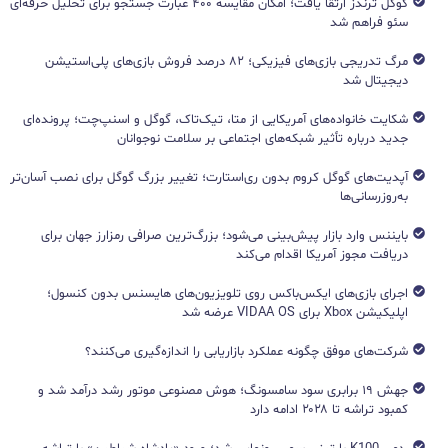
گوگل ترندز ارتقا یافت؛ امکان مقایسه ۴۰۰ عبارت جستجو برای تحلیل حرفه‌ای
سئو فراهم شد
مرگ تدریجی بازی‌های فیزیکی؛ ۸۲ درصد فروش بازی‌های پلی‌استیشن
دیجیتال شد
شکایت خانواده‌های آمریکایی از متا، تیک‌تاک، گوگل و اسنپ‌چت؛ پرونده‌ای
جدید درباره تأثیر شبکه‌های اجتماعی بر سلامت نوجوانان
آپدیت‌های گوگل کروم بدون ری‌استارت؛ تغییر بزرگ گوگل برای نصب آسان‌تر
به‌روزرسانی‌ها
بایننس وارد بازار پیش‌بینی می‌شود؛ بزرگ‌ترین صرافی رمزارز جهان برای
دریافت مجوز آمریکا اقدام می‌کند
اجرای بازی‌های ایکس‌باکس روی تلویزیون‌های هایسنس بدون کنسول؛
اپلیکیشن Xbox برای VIDAA OS عرضه شد
شرکت‌های موفق چگونه عملکرد بازاریابی را اندازه‌گیری می‌کنند؟
جهش ۱۹ برابری سود سامسونگ؛ هوش مصنوعی موتور رشد درآمد شد و
کمبود تراشه تا ۲۰۲۸ ادامه دارد