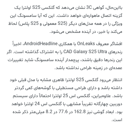
بااین‌حال، گواهی 3C نشان می‌دهد که گلکسی S25 اولترا یک
گزینه اتصال ماهواره‌ای خواهد داشت. این که آیا سامسونگ این
ویژگی را در همه مدل‌های دیگر (S25 معمولی و S25 پلاس) لحاظ
می‌کند یا خیر، در آینده مشخص می‌شود.
افشاگر معروف OnLeaks با همکاری AndroidHeadline، اخیراً
رندرهای CAD Galaxy S25 Ultra را به اشتراک گذاشته است. اگر
این رندرها دقیق باشند، پرچمدار آینده سامسونگ شاید تغییرات
عمده‌ای در زمینه طراحی نداشته باشد.
انتظار می‌رود گلکسی S25 اولترا ظاهری مشابه با مدل قبلی خود
داشته باشد و دارای طراحی مستطیلی با گوشه‌های کمی گردتر
باشد. علاوه‌براین، گلکسی اس 25 اولترا احتمالاً دارای سیستم
دوربین چهارگانه تقریباً مشابهی با گلکسی اس 24 اولترا خواهد
بود. ابعاد گوشی نیز 162.8 در 77.6 در 8.2 میلی‌متر ذکر شده
است.