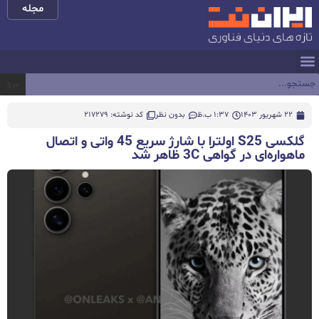
مجله
برو
22 شهریور 1403
1:37 ب.ظ
بدون نظر
کد نوشته: 217279
گلکسی S25 اولترا با شارژ سریع 45 واتی و اتصال
ماهواره‌ای در گواهی 3C ظاهر شد