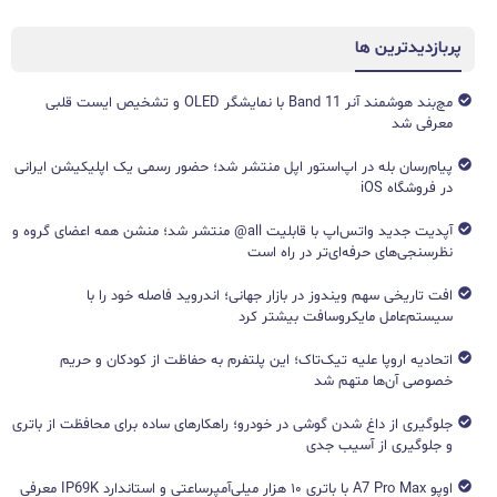
پربازدیدترین ها
مچ‌بند هوشمند آنر Band 11 با نمایشگر OLED و تشخیص ایست قلبی
معرفی شد
پیام‌رسان بله در اپ‌استور اپل منتشر شد؛ حضور رسمی یک اپلیکیشن ایرانی
در فروشگاه iOS
آپدیت جدید واتس‌اپ با قابلیت all@ منتشر شد؛ منشن همه اعضای گروه و
نظرسنجی‌های حرفه‌ای‌تر در راه است
افت تاریخی سهم ویندوز در بازار جهانی؛ اندروید فاصله خود را با
سیستم‌عامل مایکروسافت بیشتر کرد
اتحادیه اروپا علیه تیک‌تاک؛ این پلتفرم به حفاظت از کودکان و حریم
خصوصی آن‌ها متهم شد
جلوگیری از داغ شدن گوشی در خودرو؛ راهکارهای ساده برای محافظت از باتری
و جلوگیری از آسیب جدی
اوپو A7 Pro Max با باتری ۱۰ هزار میلی‌آمپرساعتی و استاندارد IP69K معرفی