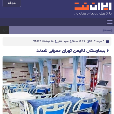
مجله
برو
3 مرداد 1403
12:45 ب.ظ
بدون نظر
کد نوشته: 216542
۶ بیمارستان ناایمن تهران معرفی شدند