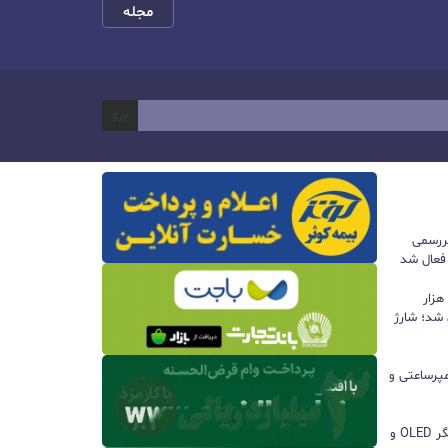
مجله
برو
ررسمی
 فعال شد
پاوربانک ۱۰۰ واتی هواوی با ظرفیت ۱۲ هزار
 شد؛ شارژ
ا باتری ۸۵۰۰ میلی‌آمپرساعتی و
مچ‌بند هوشمند آنر Band 11 با نمایشگر OLED و