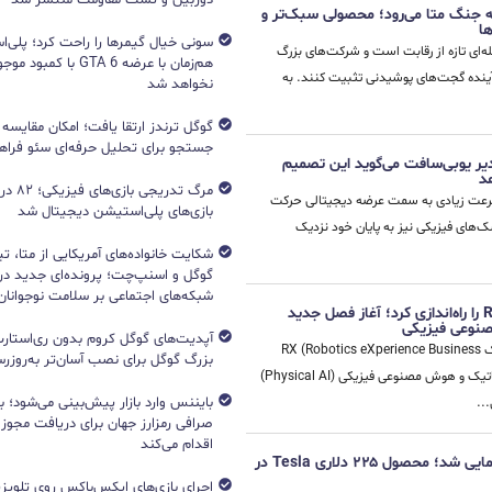
جنگ متا می‌رود؛ محصولی سبک‌تر و
ها
ه‌ای تازه از رقابت است و شرکت‌های بزرگ
هم‌زمان با عرضه GTA 6 با 
 آینده گجت‌های پوشیدنی تثبیت کنند. به
نخواهد شد
جستجو برای تحلیل حرفه‌ای سئو فرا
ر یوبی‌سافت می‌گوید این تصمیم
د
مرگ تدریج
ا سرعت زیادی به سمت عرضه دیجیتالی حرکت
بازی‌های پلی‌استیشن دیجیتال شد
ک‌های فیزیکی نیز به پایان خود نزدیک
شکایت خانواده‌های آمریکایی از متا، ت
گوگل و اسنپ‌چت؛ پرونده‌ای جدید دربا
شبکه‌های اجتماعی بر سلامت نوجوانان
سامسونگ واحد اختصاصی رباتیک RX را راه‌اندازی کرد؛ آغاز فصل جدید
صنوعی فیزیکی
آپدیت‌های گوگل کروم بدون ری‌استارت
سامسونگ با تأسیس واحد اختصاصی رباتیک RX (Robotics eXperience Business
بزرگ گوگل برای نصب آسان‌تر به‌روزرسا
Office) گام مهمی برای توسعه فناوری‌های رباتیک و هوش مصنوعی فیزیکی (Physical AI)
بایننس وارد بازار پیش‌بینی می‌شود؛ ب
..
صرافی رمزارز جهان برای دریافت مجوز آ
اقدام می‌کند
دوچرخه تعادلی تسلا برای کودکان رونمایی شد؛ محصول ۲۲۵ دلاری Tesla در
اجرای بازی‌های ایکس‌باکس روی تلویزی