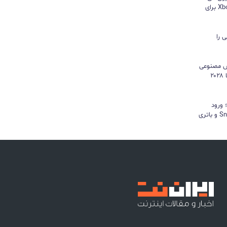
هایسنس بدون کنسول؛ اپلیکیشن Xbox برای
 را
هوش مصنوعی
موتور رشد درآمد شد و کمبود تراشه تا ۲۰۲۸
د؛ ورود
«پادشاه شیاطین» با تراشه Snapdragon و باتری