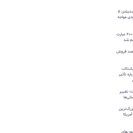
سونی خیال گیمرها را راحت کرد؛ پلی‌استیشن ۵
کمبود موجودی مواجه
گوگل ترندز ارتقا یافت؛ امکان مقایسه ۴۰۰ عبارت
هم شد
ی بازی‌های فیزیکی؛ ۸۲ درصد فروش
یک‌تاک،
ره تأثیر
؛ تغییر
نی‌ها
زرگ‌ترین
مریکا
ون‌های