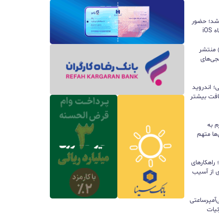
 شد؛ حضور
iO
ید واتس‌اپ با قابلیت all@ منتشر
جی‌های
؛ اندروید
سافت بیشتر
م به
ها متهم
راهکارهای
ی از آسیب
تری ۱۰ هزار میلی‌آمپرساعتی
 جزئیات