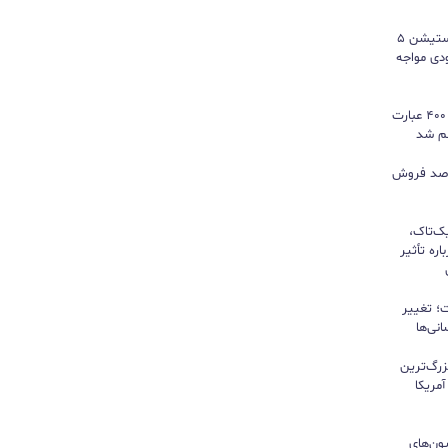
سونی خیال گیمرها را راحت کرد؛ پلی‌استیشن ۵
کمبود موجودی مواجه
گوگل ترندز ارتقا یافت؛ امکان مقایسه ۴۰۰ عبارت
هم شد
ی بازی‌های فیزیکی؛ ۸۲ درصد فروش
یک‌تاک،
ره تأثیر
؛ تغییر
نی‌ها
زرگ‌ترین
مریکا
ون‌های