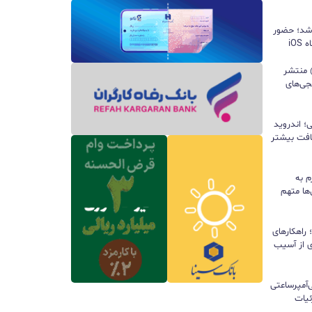
 شد؛ حضور
iO
ید واتس‌اپ با قابلیت all@ منتشر
جی‌های
؛ اندروید
سافت بیشتر
م به
ها متهم
راهکارهای
ی از آسیب
تری ۱۰ هزار میلی‌آمپرساعتی
 جزئیات