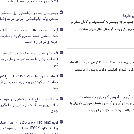
تشخیص ایست قلبی معرفی شد
پیام‌رسان بله در اپ‌استور اپل منتشر
 دارد؟
رسمی یک اپلیکیشن ایرانی در فروشگاه S
 جلب توجه بیشتر به کسب‌وکار یا کانال تلگرام
یوزر می‌تواند گزینه‌ای عالی برای شما...
آپدیت جد
شد؛ منشن همه اعضای گروه و نظرسن
حرفه‌ای‌تر در راه است
افت تاریخی سهم ویندوز در بازار جهانی
فاصله خود را با سیستم‌عامل مایکرو
ی روسیه، استفاده از تلگرام را در دستگاه‌های
کرد
 کرد. شورای امنیت اوکراین، پس از دریافت
اتحادیه اروپا علیه تیک‌تاک؛ این پلتفر
حفاظت از کودکان و حریم خصوصی آن‌
شد
و آی پی آدرس کاربران به مقامات
جلوگیری از داغ شدن گوشی در خودرو؛ 
یام رسان آی پی آدرس و شماره موبایل کاربران را
ساده برای محافظت از باتری و جلوگیر
رائه می‌کند. به گزارش ایران نت...
جدی
اوپو A7 Pro Max با با
و استاندارد IP69K معرفی می‌شود؛
دوربین و تست مقاومت منتشر شد