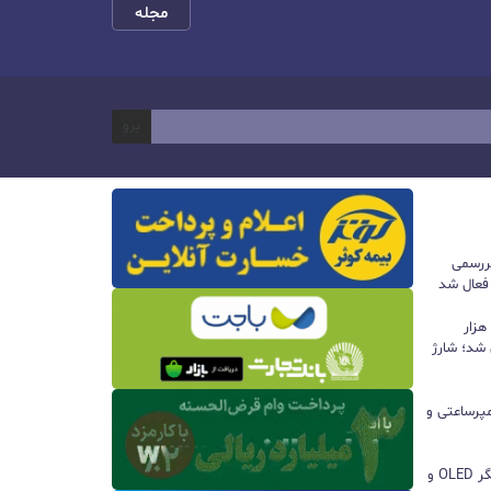
مجله
برو
ررسمی
 فعال شد
پاوربانک ۱۰۰ واتی هواوی با ظرفیت ۱۲ هزار
 شد؛ شارژ
ا باتری ۸۵۰۰ میلی‌آمپرساعتی و
مچ‌بند هوشمند آنر Band 11 با نمایشگر OLED و