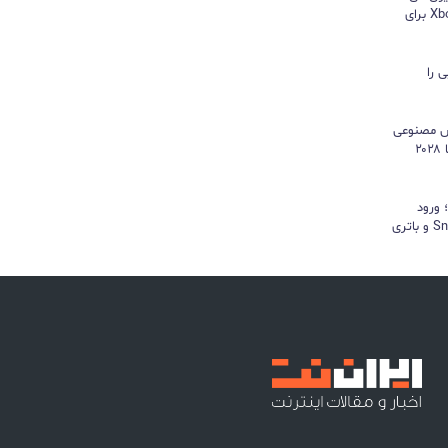
هایسنس بدون کنسول؛ اپلیکیشن Xbox برای
 را
هوش مصنوعی
موتور رشد درآمد شد و کمبود تراشه تا ۲۰۲۸
د؛ ورود
«پادشاه شیاطین» با تراشه Snapdragon و باتری