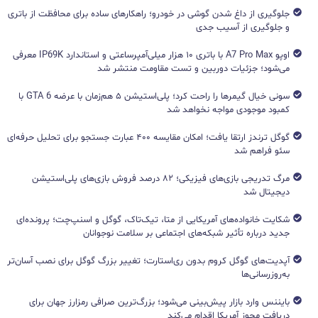
جلوگیری از داغ شدن گوشی در خودرو؛ راهکارهای ساده برای محافظت از باتری
و جلوگیری از آسیب جدی
اوپو A7 Pro Max با باتری ۱۰ هزار میلی‌آمپرساعتی و استاندارد IP69K معرفی
می‌شود؛ جزئیات دوربین و تست مقاومت منتشر شد
سونی خیال گیمرها را راحت کرد؛ پلی‌استیشن ۵ هم‌زمان با عرضه GTA 6 با
کمبود موجودی مواجه نخواهد شد
گوگل ترندز ارتقا یافت؛ امکان مقایسه ۴۰۰ عبارت جستجو برای تحلیل حرفه‌ای
سئو فراهم شد
مرگ تدریجی بازی‌های فیزیکی؛ ۸۲ درصد فروش بازی‌های پلی‌استیشن
دیجیتال شد
شکایت خانواده‌های آمریکایی از متا، تیک‌تاک، گوگل و اسنپ‌چت؛ پرونده‌ای
جدید درباره تأثیر شبکه‌های اجتماعی بر سلامت نوجوانان
آپدیت‌های گوگل کروم بدون ری‌استارت؛ تغییر بزرگ گوگل برای نصب آسان‌تر
به‌روزرسانی‌ها
بایننس وارد بازار پیش‌بینی می‌شود؛ بزرگ‌ترین صرافی رمزارز جهان برای
دریافت مجوز آمریکا اقدام می‌کند