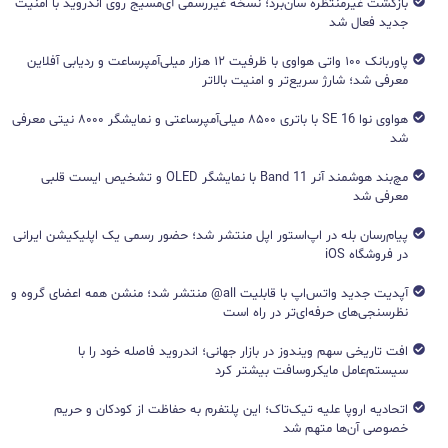
بازگشت غیرمنتظره سان‌برد؛ نسخه غیررسمی آی‌مسیج روی اندروید با امنیت
جدید فعال شد
پاوربانک ۱۰۰ واتی هواوی با ظرفیت ۱۲ هزار میلی‌آمپرساعت و ردیابی آفلاین
معرفی شد؛ شارژ سریع‌تر و امنیت بالاتر
هواوی نوا 16 SE با باتری ۸۵۰۰ میلی‌آمپرساعتی و نمایشگر ۸۰۰۰ نیتی معرفی
شد
مچ‌بند هوشمند آنر Band 11 با نمایشگر OLED و تشخیص ایست قلبی
معرفی شد
پیام‌رسان بله در اپ‌استور اپل منتشر شد؛ حضور رسمی یک اپلیکیشن ایرانی
در فروشگاه iOS
آپدیت جدید واتس‌اپ با قابلیت all@ منتشر شد؛ منشن همه اعضای گروه و
نظرسنجی‌های حرفه‌ای‌تر در راه است
افت تاریخی سهم ویندوز در بازار جهانی؛ اندروید فاصله خود را با
سیستم‌عامل مایکروسافت بیشتر کرد
اتحادیه اروپا علیه تیک‌تاک؛ این پلتفرم به حفاظت از کودکان و حریم
خصوصی آن‌ها متهم شد