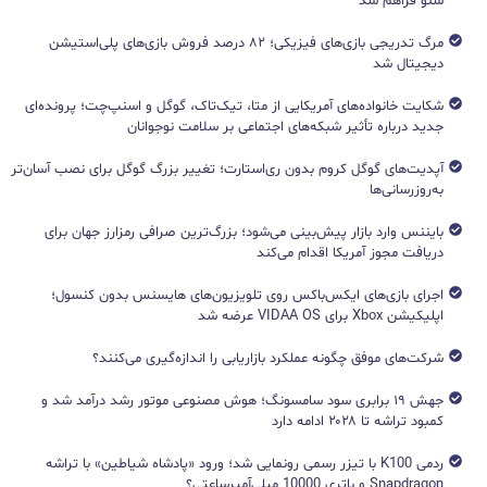
سئو فراهم شد
مرگ تدریجی بازی‌های فیزیکی؛ ۸۲ درصد فروش بازی‌های پلی‌استیشن
دیجیتال شد
شکایت خانواده‌های آمریکایی از متا، تیک‌تاک، گوگل و اسنپ‌چت؛ پرونده‌ای
جدید درباره تأثیر شبکه‌های اجتماعی بر سلامت نوجوانان
آپدیت‌های گوگل کروم بدون ری‌استارت؛ تغییر بزرگ گوگل برای نصب آسان‌تر
به‌روزرسانی‌ها
بایننس وارد بازار پیش‌بینی می‌شود؛ بزرگ‌ترین صرافی رمزارز جهان برای
دریافت مجوز آمریکا اقدام می‌کند
اجرای بازی‌های ایکس‌باکس روی تلویزیون‌های هایسنس بدون کنسول؛
اپلیکیشن Xbox برای VIDAA OS عرضه شد
شرکت‌های موفق چگونه عملکرد بازاریابی را اندازه‌گیری می‌کنند؟
جهش ۱۹ برابری سود سامسونگ؛ هوش مصنوعی موتور رشد درآمد شد و
کمبود تراشه تا ۲۰۲۸ ادامه دارد
ردمی K100 با تیزر رسمی رونمایی شد؛ ورود «پادشاه شیاطین» با تراشه
Snapdragon و باتری 10000 میلی‌آمپرساعتی؟