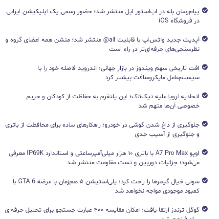
پیام‌رسان بله در اپ‌استور اپل منتشر شد؛ حضور رسمی یک اپلیکیشن ایرانی
در فروشگاه iOS
آپدیت جدید واتس‌اپ با قابلیت all@ منتشر شد؛ منشن همه اعضای گروه و
نظرسنجی‌های حرفه‌ای‌تر در راه است
افت تاریخی سهم ویندوز در بازار جهانی؛ اندروید فاصله خود را با
سیستم‌عامل مایکروسافت بیشتر کرد
اتحادیه اروپا علیه تیک‌تاک؛ این پلتفرم به حفاظت از کودکان و حریم
خصوصی آن‌ها متهم شد
جلوگیری از داغ شدن گوشی در خودرو؛ راهکارهای ساده برای محافظت از باتری
و جلوگیری از آسیب جدی
اوپو A7 Pro Max با باتری ۱۰ هزار میلی‌آمپرساعتی و استاندارد IP69K معرفی
می‌شود؛ جزئیات دوربین و تست مقاومت منتشر شد
سونی خیال گیمرها را راحت کرد؛ پلی‌استیشن ۵ هم‌زمان با عرضه GTA 6 با
کمبود موجودی مواجه نخواهد شد
گوگل ترندز ارتقا یافت؛ امکان مقایسه ۴۰۰ عبارت جستجو برای تحلیل حرفه‌ای