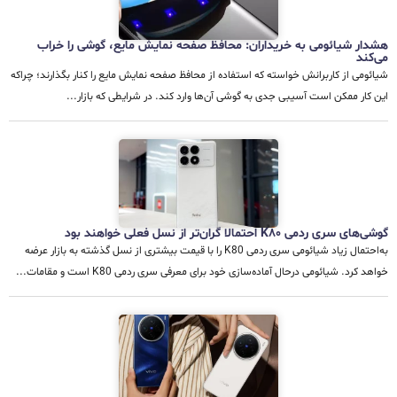
هشدار شیائومی به خریداران: محافظ صفحه نمایش مایع، گوشی را خراب
می‌کند
شیائومی از کاربرانش خواسته که استفاده از محافظ صفحه نمایش مایع را کنار بگذارند؛ چراکه
این کار ممکن است آسیبی جدی به گوشی آن‌ها وارد کند. در شرایطی که بازار...
گوشی‌های سری ردمی K80 احتمالا گران‌تر از نسل فعلی خواهند بود
به‌احتمال زیاد شیائومی سری ردمی K80 را با قیمت بیشتری از نسل گذشته به بازار عرضه
خواهد کرد. شیائومی درحال آماده‌سازی خود برای معرفی سری ردمی K80 است و مقامات...