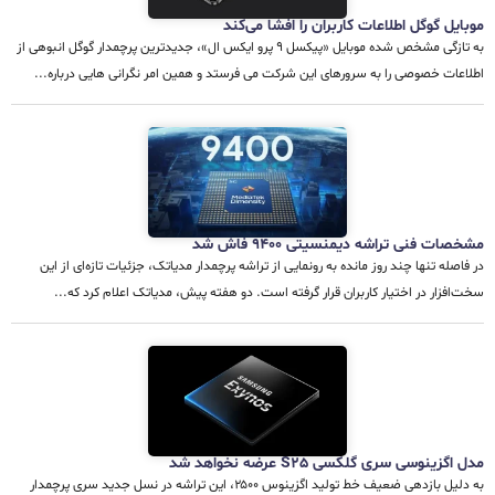
موبایل گوگل اطلاعات کاربران را افشا می‌کند
به تازگی مشخص شده موبایل «پیکسل ۹ پرو ایکس ال»، جدیدترین پرچمدار گوگل انبوهی از
اطلاعات خصوصی را به سرورهای این شرکت می فرستد و همین امر نگرانی هایی درباره...
مشخصات فنی تراشه دیمنسیتی ۹۴۰۰ فاش شد
در فاصله تنها چند روز مانده به رونمایی از تراشه پرچمدار مدیاتک، جزئیات تازه‌ای از این
سخت‌افزار در اختیار کاربران قرار گرفته است. دو هفته پیش، مدیاتک اعلام کرد که...
مدل اگزینوسی سری گلکسی S25 عرضه نخواهد شد
به دلیل بازدهی ضعیف خط تولید اگزینوس ۲۵۰۰، این تراشه در نسل جدید سری پرچمدار