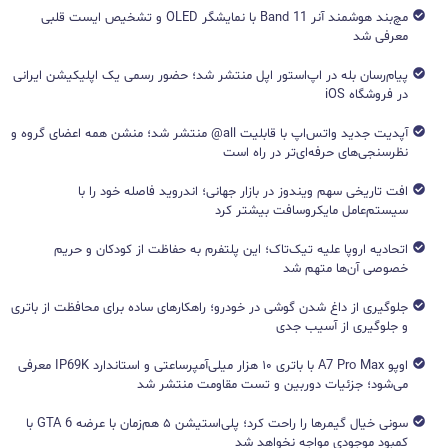
مچ‌بند هوشمند آنر Band 11 با نمایشگر OLED و تشخیص ایست قلبی
معرفی شد
پیام‌رسان بله در اپ‌استور اپل منتشر شد؛ حضور رسمی یک اپلیکیشن ایرانی
در فروشگاه iOS
آپدیت جدید واتس‌اپ با قابلیت all@ منتشر شد؛ منشن همه اعضای گروه و
نظرسنجی‌های حرفه‌ای‌تر در راه است
افت تاریخی سهم ویندوز در بازار جهانی؛ اندروید فاصله خود را با
سیستم‌عامل مایکروسافت بیشتر کرد
اتحادیه اروپا علیه تیک‌تاک؛ این پلتفرم به حفاظت از کودکان و حریم
خصوصی آن‌ها متهم شد
جلوگیری از داغ شدن گوشی در خودرو؛ راهکارهای ساده برای محافظت از باتری
و جلوگیری از آسیب جدی
اوپو A7 Pro Max با باتری ۱۰ هزار میلی‌آمپرساعتی و استاندارد IP69K معرفی
می‌شود؛ جزئیات دوربین و تست مقاومت منتشر شد
سونی خیال گیمرها را راحت کرد؛ پلی‌استیشن ۵ هم‌زمان با عرضه GTA 6 با
کمبود موجودی مواجه نخواهد شد