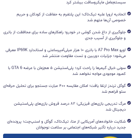
سیستم‌عامل مایکروسافت بیشتر کرد
اتحادیه اروپا علیه تیک‌تاک؛ این پلتفرم به حفاظت از کودکان و حریم
خصوصی آن‌ها متهم شد
جلوگیری از داغ شدن گوشی در خودرو؛ راهکارهای ساده برای محافظت از باتری
و جلوگیری از آسیب جدی
اوپو A7 Pro Max با باتری ۱۰ هزار میلی‌آمپرساعتی و استاندارد IP69K معرفی
می‌شود؛ جزئیات دوربین و تست مقاومت منتشر شد
سونی خیال گیمرها را راحت کرد؛ پلی‌استیشن ۵ هم‌زمان با عرضه GTA 6 با
کمبود موجودی مواجه نخواهد شد
گوگل ترندز ارتقا یافت؛ امکان مقایسه ۴۰۰ عبارت جستجو برای تحلیل حرفه‌ای
سئو فراهم شد
مرگ تدریجی بازی‌های فیزیکی؛ ۸۲ درصد فروش بازی‌های پلی‌استیشن
دیجیتال شد
شکایت خانواده‌های آمریکایی از متا، تیک‌تاک، گوگل و اسنپ‌چت؛ پرونده‌ای
جدید درباره تأثیر شبکه‌های اجتماعی بر سلامت نوجوانان