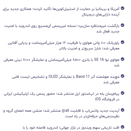
آمریکا و بریتانیا بر حمایت از استیبل‌کوین‌ها تأکید کردند؛ همکاری جدید برای
آینده دارایی‌های دیجیتال
بازگشت غیرمنتظره سان‌برد؛ نسخه غیررسمی آی‌مسیج روی اندروید با امنیت
جدید فعال شد
پاوربانک ۱۰۰ واتی هواوی با ظرفیت ۱۲ هزار میلی‌آمپرساعت و ردیابی آفلاین
معرفی شد؛ شارژ سریع‌تر و امنیت بالاتر
هواوی نوا 16 SE با باتری ۸۵۰۰ میلی‌آمپرساعتی و نمایشگر ۸۰۰۰ نیتی معرفی
شد
مچ‌بند هوشمند آنر Band 11 با نمایشگر OLED و تشخیص ایست قلبی
معرفی شد
پیام‌رسان بله در اپ‌استور اپل منتشر شد؛ حضور رسمی یک اپلیکیشن ایرانی
در فروشگاه iOS
آپدیت جدید واتس‌اپ با قابلیت all@ منتشر شد؛ منشن همه اعضای گروه و
نظرسنجی‌های حرفه‌ای‌تر در راه است
افت تاریخی سهم ویندوز در بازار جهانی؛ اندروید فاصله خود را با