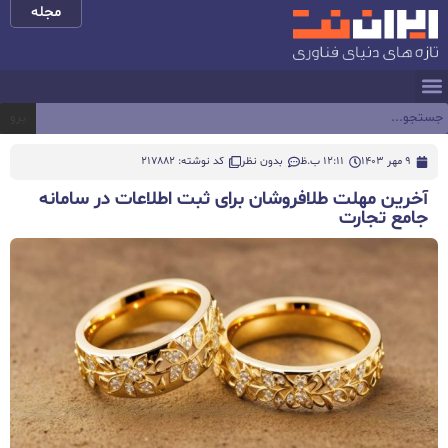
مجله
برو
9 مهر 1403
12:11 ب.ظ
بدون نظر
کد نوشته: 217882
آخرین مهلت طلافروشان برای ثبت‌ اطلاعات در سامانه
جامع تجارت