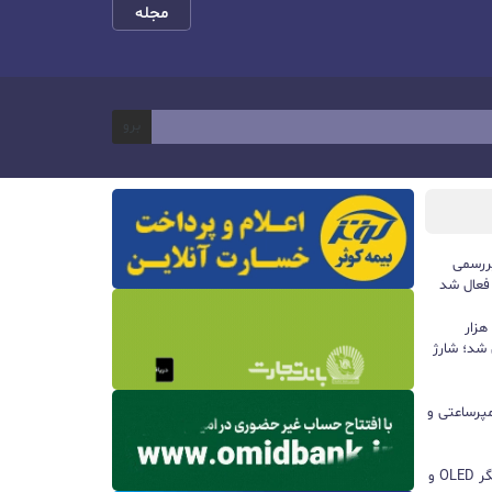
مجله
برو
ررسمی
 فعال شد
پاوربانک ۱۰۰ واتی هواوی با ظرفیت ۱۲ هزار
 شد؛ شارژ
ا باتری ۸۵۰۰ میلی‌آمپرساعتی و
مچ‌بند هوشمند آنر Band 11 با نمایشگر OLED و