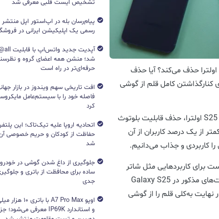
تشخیص ایست قلبی معرفی شد
پیام‌رسان بله در اپ‌استور اپل منتشر
رسمی یک اپلیکیشن ایرانی در فروشگاه S
آپدیت جد
شد؛ منشن همه اعضای گروه و نظرسن
حرفه‌ای‌تر در راه است
گلکسی سری اولترا حذف می‌کند؟ آیا حذف
 اولترا، سرآغازی برای کنارگذاشتن کامل قلم از گوشی
افت تاریخی سهم ویندوز در بازار جهانی
فاصله خود را با سیستم‌عامل مایکرو
کرد
یکی از تصمیمات بحث‌برانگیز سامسونگ برای گلکسی S25 اولترا، حذف قابلیت بلوتوث
اتحادیه اروپا علیه تیک‌تاک؛ این پلتفر
ای‌ها کمتر از یک درصد کاربران از آن
حفاظت از کودکان و حریم خصوصی آن‌
شد
را کاربردی و جذاب می‌دانیم.
جلوگیری از داغ شدن گوشی در خودرو؛ 
لی می‌توانست برای کاربردهایی مثل شاتر
ساده برای محافظت از باتری و جلوگیر
دوربین و ژست‌های حرکتی استفاده شود و حذف قابلیت‌های مذکور در Galaxy S25
جدی
 در نهایت به‌کلی قلم را از گوشی
اوپو A7 Pro Max با با
و استاندارد IP69K معرفی می‌شود؛
دوربین و تست مقاومت منتشر شد