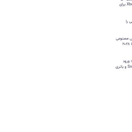
هایسنس بدون کنسول؛ اپلیکیشن Xbox برای
 را
هوش مصنوعی
موتور رشد درآمد شد و کمبود تراشه تا ۲۰۲۸
د؛ ورود
«پادشاه شیاطین» با تراشه Snapdragon و باتری