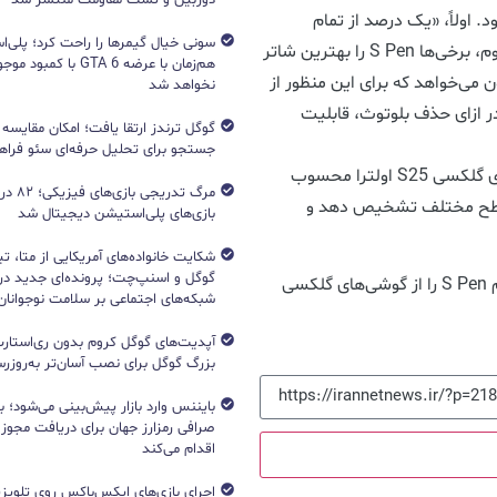
 اولاً، «یک درصد از تمام
کاربران»، تعداد زیادی از افراد است؛ صدها هزار نفر. دوم، برخی‌ها S Pen را بهترین شاتر
هم‌زمان با عرضه GTA 6 با 
 می‌خواهد که برای این منظور از
نخواهد شد
ازای حذف بلوتوث، قابلیت
جستجو برای تحلیل حرفه‌ای سئو فرا
با وجود نبود بلوتوث، S Pen همچنان قلمی کاربردی برای گلکسی S25 اولترا محسوب
مرگ تدریج
این قلم همچنان می‌تواند فشار را در ۴۰۹۶ سطح مختلف تشخیص دهد و
بازی‌های پلی‌استیشن دیجیتال شد
شکایت خانواده‌های آمریکایی از متا، ت
گوگل و اسنپ‌چت؛ پرونده‌ای جدید دربا
اکنون می‌خواهیم نظر شما را بدانیم. آیا سامسونگ قلم S Pen را از گوشی‌های گلکسی
شبکه‌های اجتماعی بر سلامت نوجوانان
آپدیت‌های گوگل کروم بدون ری‌استارت
بزرگ گوگل برای نصب آسان‌تر به‌روزرسا
بایننس وارد بازار پیش‌بینی می‌شود؛ ب
صرافی رمزارز جهان برای دریافت مجوز آ
اقدام می‌کند
اجرای بازی‌های ایکس‌باکس روی تلویزی