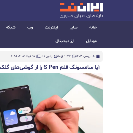
خانه
سایر
اینترنت
وب
شبکه
موبایل
ارز دیجیتال
15 بهمن 1403
9:37 ق.ظ
بدون نظر
کد نوشته: 218506
آیا سامسونگ قلم S Pen را از گوشی‌های گلکسی سری اولترا حذف می‌کند؟