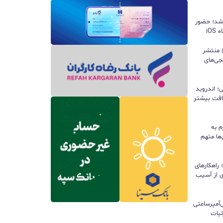
 شد؛ حضور
iO
ید واتس‌اپ با قابلیت all@ منتشر
جی‌های
؛ اندروید
سافت بیشتر
م به
ها متهم
راهکارهای
ی از آسیب
تری ۱۰ هزار میلی‌آمپرساعتی
 جزئیات