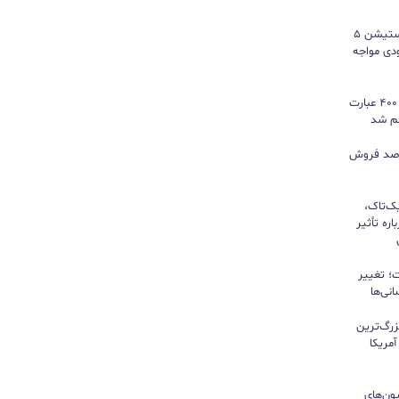
سونی خیال گیمرها را راحت کرد؛ پلی‌استیشن ۵
کمبود موجودی مواجه
گوگل ترندز ارتقا یافت؛ امکان مقایسه ۴۰۰ عبارت
هم شد
ی بازی‌های فیزیکی؛ ۸۲ درصد فروش
یک‌تاک،
ره تأثیر
؛ تغییر
نی‌ها
زرگ‌ترین
مریکا
ون‌های