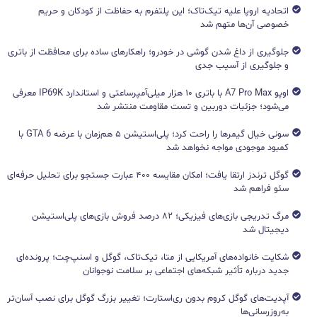
اتحادیه اروپا علیه تیک‌تاک؛ این پلتفرم به حفاظت از کودکان و حریم
خصوصی آن‌ها متهم شد
جلوگیری از داغ شدن گوشی در خودرو؛ راهکارهای ساده برای محافظت از باتری
و جلوگیری از آسیب جدی
اوپو A7 Pro Max با باتری ۱۰ هزار میلی‌آمپرساعتی و استاندارد IP69K معرفی
می‌شود؛ جزئیات دوربین و تست مقاومت منتشر شد
سونی خیال گیمرها را راحت کرد؛ پلی‌استیشن ۵ هم‌زمان با عرضه GTA 6 با
کمبود موجودی مواجه نخواهد شد
گوگل ترندز ارتقا یافت؛ امکان مقایسه ۴۰۰ عبارت جستجو برای تحلیل حرفه‌ای
سئو فراهم شد
مرگ تدریجی بازی‌های فیزیکی؛ ۸۲ درصد فروش بازی‌های پلی‌استیشن
دیجیتال شد
شکایت خانواده‌های آمریکایی از متا، تیک‌تاک، گوگل و اسنپ‌چت؛ پرونده‌ای
جدید درباره تأثیر شبکه‌های اجتماعی بر سلامت نوجوانان
آپدیت‌های گوگل کروم بدون ری‌استارت؛ تغییر بزرگ گوگل برای نصب آسان‌تر
به‌روزرسانی‌ها