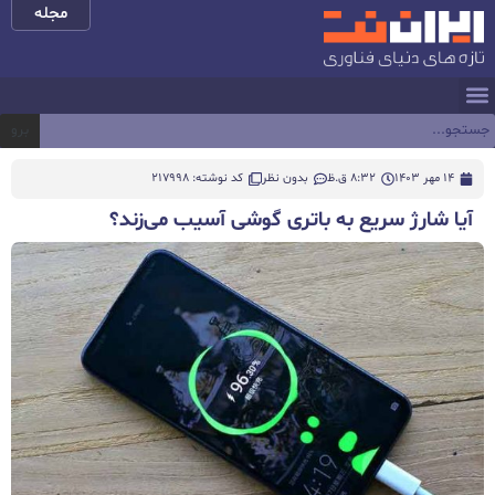
مجله
برو
14 مهر 1403
8:32 ق.ظ
بدون نظر
کد نوشته: 217998
آیا شارژ سریع به باتری گوشی آسیب می‌زند؟