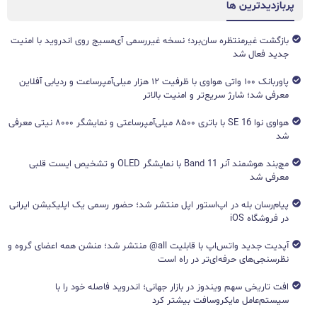
پربازدیدترین ها
بازگشت غیرمنتظره سان‌برد؛ نسخه غیررسمی آی‌مسیج روی اندروید با امنیت
جدید فعال شد
پاوربانک ۱۰۰ واتی هواوی با ظرفیت ۱۲ هزار میلی‌آمپرساعت و ردیابی آفلاین
معرفی شد؛ شارژ سریع‌تر و امنیت بالاتر
هواوی نوا 16 SE با باتری ۸۵۰۰ میلی‌آمپرساعتی و نمایشگر ۸۰۰۰ نیتی معرفی
شد
مچ‌بند هوشمند آنر Band 11 با نمایشگر OLED و تشخیص ایست قلبی
معرفی شد
پیام‌رسان بله در اپ‌استور اپل منتشر شد؛ حضور رسمی یک اپلیکیشن ایرانی
در فروشگاه iOS
آپدیت جدید واتس‌اپ با قابلیت all@ منتشر شد؛ منشن همه اعضای گروه و
نظرسنجی‌های حرفه‌ای‌تر در راه است
افت تاریخی سهم ویندوز در بازار جهانی؛ اندروید فاصله خود را با
سیستم‌عامل مایکروسافت بیشتر کرد