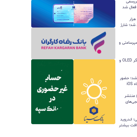
ررسمی
 فعال شد
پاوربانک ۱۰۰ واتی هواوی با ظرفیت ۱۲ هزار
 شد؛ شارژ
ا باتری ۸۵۰۰ میلی‌آمپرساعتی و
مچ‌بند هوشمند آنر Band 11 با نمایشگر OLED و
 شد؛ حضور
iO
ید واتس‌اپ با قابلیت all@ منتشر
جی‌های
؛ اندروید
سافت بیشتر