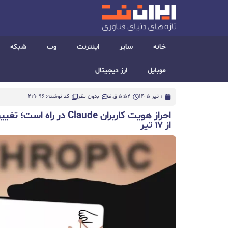
خانه
سایر
اینترنت
وب
شبکه
موبایل
ارز دیجیتال
1 تیر 1405
5:52 ق.ظ
بدون نظر
کد نوشته: 219096
احراز هویت کاربران Claude 
از ۱۷ تیر