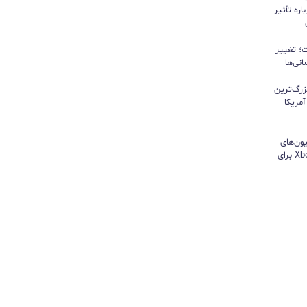
ره تأثیر
؛ تغییر
نی‌ها
زرگ‌ترین
مریکا
ون‌های
هایسنس بدون کنسول؛ اپلیکیشن Xbox برای