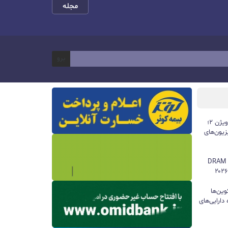
مجله
برو
تلویزیون‌های ۲۰۲۶ هایسنس با دالبی ویژن ۲؛
یون‌های
سامسونگ همچنان پادشاه بازار حافظه DRAM
وین‌ها
دارایی‌های