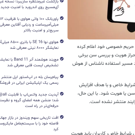
بازگشت غیرمنتظره سان‌برد؛ نسخه غی
آی‌مسیج روی اندروید با امنیت جدید
میلی‌آمپرساعت و ردیابی آفلاین معرفی
سریع‌تر و امنیت بالاتر
هواوی نوا 16 SE ب
 حریم خصوصی خود اعلام کرده
نمایشگر ۸۰۰۰ نیتی معرفی شد
کن است فرآیند احراز هویت و بررسی سن برخی
امی که می‌تواند مسیر استفاده ناشناس از هوش
تشخیص ایست قلبی معرفی شد
پیام‌رسان بله در اپ‌استور اپل منتشر
رسمی یک اپلیکیشن ایرانی در فروشگاه S
شرایط خاص و با هدف افزایش
ن یا هویت شود. با این حال،
آپدیت جد
شد؛ منشن همه اعضای گروه و نظرسن
رایند منتشر نشده است.
حرفه‌ای‌تر در راه است
افت تاریخی سهم ویندوز در بازار جهانی
فاصله خود را با سیستم‌عامل مایکرو
کرد
 شرایط خاص، کاربران باید هویت