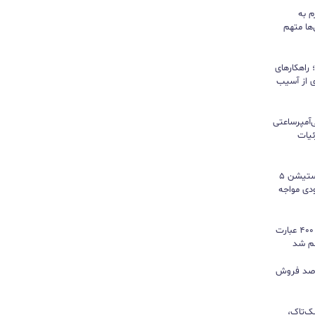
م به
ها متهم
راهکارهای
ی از آسیب
تری ۱۰ هزار میلی‌آمپرساعتی
 جزئیات
سونی خیال گیمرها را راحت کرد؛ پلی‌استیشن ۵
کمبود موجودی مواجه
گوگل ترندز ارتقا یافت؛ امکان مقایسه ۴۰۰ عبارت
هم شد
ی بازی‌های فیزیکی؛ ۸۲ درصد فروش
یک‌تاک،