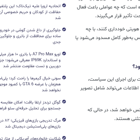
اتحادیه اروپا علیه تیک‌تاک؛ این پلتفر
ه است که چه عواملی باعث فعال
حفاظت از کودکان و حریم خصوصی آن‌
 تأثیر قرار می‌گیرند.
شد
هویتی خودداری کنند، با چه
جلوگیری از داغ شدن گوشی در خودرو؛ 
ساده برای محافظت از باتری و جلوگیر
س به‌طور کامل مسدود می‌شود یا
جدی
اوپو A7 Pro Max با با
و استاندارد IP69K معرفی می‌شود؛
د؟
دوربین و تست مقاومت منتشر شد
 برای اجرای این سیاست،
هم‌زمان با عرضه GTA 6 با 
اطلاعات می‌تواند شامل تصویر
نخواهد شد
جستجو برای تحلیل حرفه‌ای سئو فرا
مکس خواهد شد، در حالی که
مرگ تدریج
بازی‌های پلی‌استیشن دیجیتال شد
شکایت خانواده‌های آمریکایی از متا، ت