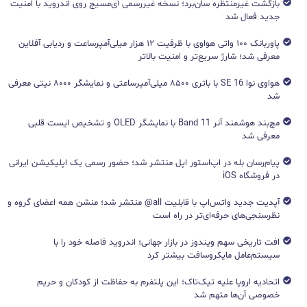
بازگشت غیرمنتظره سان‌برد؛ نسخه غیررسمی آی‌مسیج روی اندروید با امنیت
جدید فعال شد
پاوربانک ۱۰۰ واتی هواوی با ظرفیت ۱۲ هزار میلی‌آمپرساعت و ردیابی آفلاین
معرفی شد؛ شارژ سریع‌تر و امنیت بالاتر
هواوی نوا 16 SE با باتری ۸۵۰۰ میلی‌آمپرساعتی و نمایشگر ۸۰۰۰ نیتی معرفی
شد
مچ‌بند هوشمند آنر Band 11 با نمایشگر OLED و تشخیص ایست قلبی
معرفی شد
پیام‌رسان بله در اپ‌استور اپل منتشر شد؛ حضور رسمی یک اپلیکیشن ایرانی
در فروشگاه iOS
آپدیت جدید واتس‌اپ با قابلیت all@ منتشر شد؛ منشن همه اعضای گروه و
نظرسنجی‌های حرفه‌ای‌تر در راه است
افت تاریخی سهم ویندوز در بازار جهانی؛ اندروید فاصله خود را با
سیستم‌عامل مایکروسافت بیشتر کرد
اتحادیه اروپا علیه تیک‌تاک؛ این پلتفرم به حفاظت از کودکان و حریم
خصوصی آن‌ها متهم شد