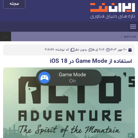
مجله
برو
20 مهر 1403
9:16 ق.ظ
بدون نظر
کد نوشته: 218166
استفاده از Game Mode در iOS 18