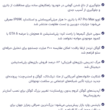
جلوگیری از داغ شدن گوشی در خودرو؛ راهکارهای ساده برای محافظت از باتری
و جلوگیری از آسیب جدی
اوپو A7 Pro Max با باتری ۱۰ هزار میلی‌آمپرساعتی و استاندارد IP69K معرفی
می‌شود؛ جزئیات دوربین و تست مقاومت منتشر شد
سونی خیال گیمرها را راحت کرد؛ پلی‌استیشن ۵ هم‌زمان با عرضه GTA 6 با
کمبود موجودی مواجه نخواهد شد
گوگل ترندز ارتقا یافت؛ امکان مقایسه ۴۰۰ عبارت جستجو برای تحلیل حرفه‌ای
سئو فراهم شد
مرگ تدریجی بازی‌های فیزیکی؛ ۸۲ درصد فروش بازی‌های پلی‌استیشن
دیجیتال شد
شکایت خانواده‌های آمریکایی از متا، تیک‌تاک، گوگل و اسنپ‌چت؛ پرونده‌ای
جدید درباره تأثیر شبکه‌های اجتماعی بر سلامت نوجوانان
آپدیت‌های گوگل کروم بدون ری‌استارت؛ تغییر بزرگ گوگل برای نصب آسان‌تر
به‌روزرسانی‌ها
بایننس وارد بازار پیش‌بینی می‌شود؛ بزرگ‌ترین صرافی رمزارز جهان برای
دریافت مجوز آمریکا اقدام می‌کند