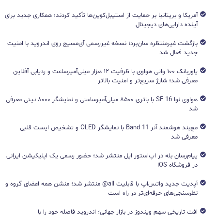
آمریکا و بریتانیا بر حمایت از استیبل‌کوین‌ها تأکید کردند؛ همکاری جدید برای
آینده دارایی‌های دیجیتال
بازگشت غیرمنتظره سان‌برد؛ نسخه غیررسمی آی‌مسیج روی اندروید با امنیت
جدید فعال شد
پاوربانک ۱۰۰ واتی هواوی با ظرفیت ۱۲ هزار میلی‌آمپرساعت و ردیابی آفلاین
معرفی شد؛ شارژ سریع‌تر و امنیت بالاتر
هواوی نوا 16 SE با باتری ۸۵۰۰ میلی‌آمپرساعتی و نمایشگر ۸۰۰۰ نیتی معرفی
شد
مچ‌بند هوشمند آنر Band 11 با نمایشگر OLED و تشخیص ایست قلبی
معرفی شد
پیام‌رسان بله در اپ‌استور اپل منتشر شد؛ حضور رسمی یک اپلیکیشن ایرانی
در فروشگاه iOS
آپدیت جدید واتس‌اپ با قابلیت all@ منتشر شد؛ منشن همه اعضای گروه و
نظرسنجی‌های حرفه‌ای‌تر در راه است
افت تاریخی سهم ویندوز در بازار جهانی؛ اندروید فاصله خود را با