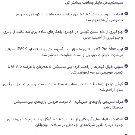
سیستم‌عامل مایکروسافت بیشتر کرد
اتحادیه اروپا علیه تیک‌تاک؛ این پلتفرم به حفاظت از کودکان و حریم
خصوصی آن‌ها متهم شد
جلوگیری از داغ شدن گوشی در خودرو؛ راهکارهای ساده برای محافظت از باتری
و جلوگیری از آسیب جدی
اوپو A7 Pro Max با باتری ۱۰ هزار میلی‌آمپرساعتی و استاندارد IP69K معرفی
می‌شود؛ جزئیات دوربین و تست مقاومت منتشر شد
سونی خیال گیمرها را راحت کرد؛ پلی‌استیشن ۵ هم‌زمان با عرضه GTA 6 با
کمبود موجودی مواجه نخواهد شد
گوگل ترندز ارتقا یافت؛ امکان مقایسه ۴۰۰ عبارت جستجو برای تحلیل حرفه‌ای
سئو فراهم شد
مرگ تدریجی بازی‌های فیزیکی؛ ۸۲ درصد فروش بازی‌های پلی‌استیشن
دیجیتال شد
شکایت خانواده‌های آمریکایی از متا، تیک‌تاک، گوگل و اسنپ‌چت؛ پرونده‌ای
جدید درباره تأثیر شبکه‌های اجتماعی بر سلامت نوجوانان