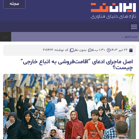
مجله
برو
22 تیر 1403
1:30 ب.ظ
بدون نظر
کد نوشته: 216424
اصل ماجرای ادعای “اقامت‌فروشی به اتباع خارجی”
چیست؟