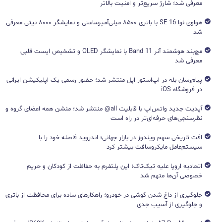
معرفی شد؛ شارژ سریع‌تر و امنیت بالاتر
هواوی نوا 16 SE با باتری ۸۵۰۰ میلی‌آمپرساعتی و نمایشگر ۸۰۰۰ نیتی معرفی
شد
مچ‌بند هوشمند آنر Band 11 با نمایشگر OLED و تشخیص ایست قلبی
معرفی شد
پیام‌رسان بله در اپ‌استور اپل منتشر شد؛ حضور رسمی یک اپلیکیشن ایرانی
در فروشگاه iOS
آپدیت جدید واتس‌اپ با قابلیت all@ منتشر شد؛ منشن همه اعضای گروه و
نظرسنجی‌های حرفه‌ای‌تر در راه است
افت تاریخی سهم ویندوز در بازار جهانی؛ اندروید فاصله خود را با
سیستم‌عامل مایکروسافت بیشتر کرد
اتحادیه اروپا علیه تیک‌تاک؛ این پلتفرم به حفاظت از کودکان و حریم
خصوصی آن‌ها متهم شد
جلوگیری از داغ شدن گوشی در خودرو؛ راهکارهای ساده برای محافظت از باتری
و جلوگیری از آسیب جدی