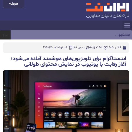
مجله
برو
6 تیر 1405
7:45 ق.ظ
بدون نظر
کد نوشته: 219145
اینستاگرام برای تلویزیون‌های هوشمند آماده می‌شود؛
آغاز رقابت با یوتیوب در نمایش محتوای طولانی