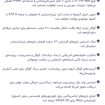
اوپو A7 Pro Max با باتری ۱۰ هزار میلی‌آمپرساعتی و استاندارد IP69K معرفی
می‌شود؛ جزئیات دوربین و تست مقاومت منتشر شد
سونی خیال گیمرها را راحت کرد؛ پلی‌استیشن ۵ هم‌زمان با عرضه GTA 6 با
کمبود موجودی مواجه نخواهد شد
گوگل ترندز ارتقا یافت؛ امکان مقایسه ۴۰۰ عبارت جستجو برای تحلیل حرفه‌ای
سئو فراهم شد
مرگ تدریجی بازی‌های فیزیکی؛ ۸۲ درصد فروش بازی‌های پلی‌استیشن
دیجیتال شد
شکایت خانواده‌های آمریکایی از متا، تیک‌تاک، گوگل و اسنپ‌چت؛ پرونده‌ای
جدید درباره تأثیر شبکه‌های اجتماعی بر سلامت نوجوانان
آپدیت‌های گوگل کروم بدون ری‌استارت؛ تغییر بزرگ گوگل برای نصب آسان‌تر
به‌روزرسانی‌ها
بایننس وارد بازار پیش‌بینی می‌شود؛ بزرگ‌ترین صرافی رمزارز جهان برای
دریافت مجوز آمریکا اقدام می‌کند
اجرای بازی‌های ایکس‌باکس روی تلویزیون‌های هایسنس بدون کنسول؛
اپلیکیشن Xbox برای VIDAA OS عرضه شد